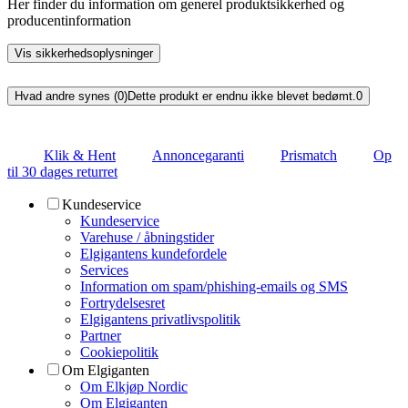
Her finder du information om generel produktsikkerhed og
producentinformation
Vis sikkerhedsoplysninger
Hvad andre synes (0)
Dette produkt er endnu ikke blevet bedømt.
0
Klik & Hent
Annoncegaranti
Prismatch
Op
til 30 dages returret
Kundeservice
Kundeservice
Varehuse / åbningstider
Elgigantens kundefordele
Services
Information om spam/phishing-emails og SMS
Fortrydelsesret
Elgigantens privatlivspolitik
Partner
Cookiepolitik
Om Elgiganten
Om Elkjøp Nordic
Om Elgiganten