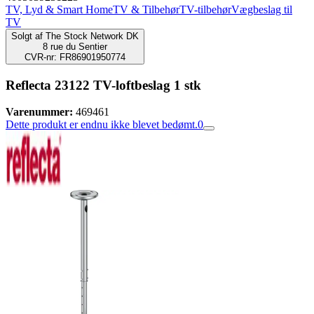
TV, Lyd & Smart Home
TV & Tilbehør
TV-tilbehør
Vægbeslag til
TV
Solgt af
The Stock Network DK
8 rue du Sentier
CVR-nr: FR86901950774
Reflecta 23122 TV-loftbeslag 1 stk
Varenummer:
469461
Dette produkt er endnu ikke blevet bedømt.
0