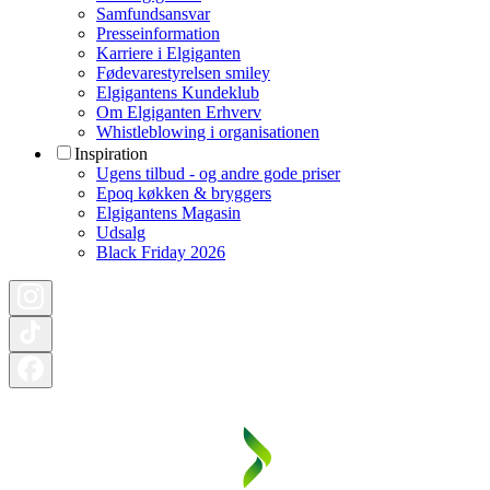
Samfundsansvar
Presseinformation
Karriere i Elgiganten
Fødevarestyrelsen smiley
Elgigantens Kundeklub
Om Elgiganten Erhverv
Whistleblowing i organisationen
Inspiration
Ugens tilbud - og andre gode priser
Epoq køkken & bryggers
Elgigantens Magasin
Udsalg
Black Friday 2026