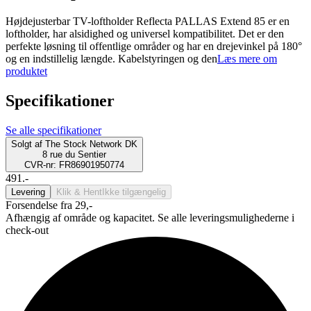
Højdejusterbar TV-loftholder Reflecta PALLAS Extend 85 er en
loftholder, har alsidighed og universel kompatibilitet. Det er den
perfekte løsning til offentlige områder og har en drejevinkel på 180°
og en indstillelig længde. Kabelstyringen og den
Læs mere om
produktet
Specifikationer
Se alle specifikationer
Solgt af
The Stock Network DK
8 rue du Sentier
CVR-nr: FR86901950774
491.-
Levering
Klik & Hent
Ikke tilgængelig
Forsendelse fra 29,-
Afhængig af område og kapacitet. Se alle leveringsmulighederne i
check-out