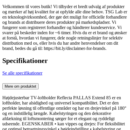
Velkommen til vores butik! Vi tilbyder et bredt udvalg af produkter
og mærker af høj kvalitet for at opfylde alle dine behov. TSG Lab er
en teknologivirksomhed, der gør det muligt for officielle forhandlere
og brands at distribuere deres produkter på markedspladser. Vi
fungerer som registreret forhandler og håndterer kundeservice. Vi
svarer på beskeder inden for ~6 timer. Hvis du er et brand og ønsker
at forstå, hvordan vi fungerer, dele nogle retningslinjer for selektiv
distribution med os, eller hvis du har andre henvendelser om dit
brand, bedes du gå til: https://bit.ly/disclaimer-for-brands.
Specifikationer
Se alle specifikationer
Mere om produktet
Højdejusterbar TV-loftholder Reflecta PALLAS Extend 85 er en
loftholder, har alsidighed og universel kompatibilitet. Det er den
perfekte løsning til offentlige områder og har en drejevinkel på 180°
og en indstillelig længde. Kabelstyringen og den dekorative
afdækning til loftsmontering sørger for et elegant og ryddeligt
udseende. EGENSKABER • kan vippes og drejes: For fleksibilitet
og optimal betragtningsvinkel • højdeindstilling • kabelstyring og