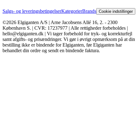
Salgs- og leveringsbetingelser
Kategorier
Brands
Cookie indstillinger
©2026 Elgiganten A/S | Arne Jacobsens Allé 16, 2. - 2300
København S. | CVR: 17237977 | Alle rettigheder forbeholdes |
hello@elgiganten.dk | Vi tager forbehold for tryk- og korrekturfejl
samt afgifts- og prisændringer. Vi gør i øvrigt opmærksom på at din
bestilling ikke er bindende for Elgiganten, før Elgiganten har
behandlet din ordre og sendt en bindende faktura.