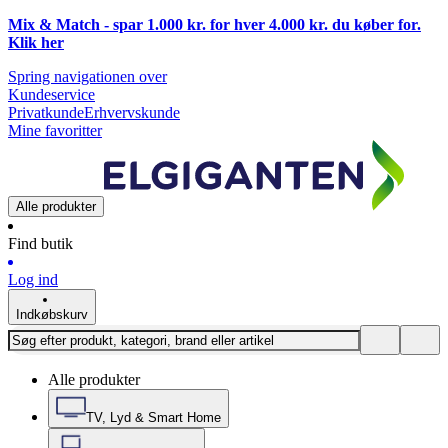
Mix & Match - spar 1.000 kr. for hver 4.000 kr. du køber for.
Klik
her
Spring navigationen over
Kundeservice
Privatkunde
Erhvervskunde
Mine favoritter
Alle produkter
Find butik
Log ind
Indkøbskurv
Alle produkter
TV, Lyd & Smart Home