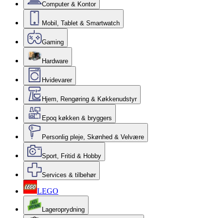
Computer & Kontor
Mobil, Tablet & Smartwatch
Gaming
Hardware
Hvidevarer
Hjem, Rengøring & Køkkenudstyr
Epoq køkken & bryggers
Personlig pleje, Skønhed & Velvære
Sport, Fritid & Hobby
Services & tilbehør
LEGO
Lageroprydning