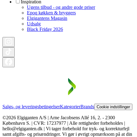
Inspiration
Ugens tilbud - og andre gode priser
Epoq køkken & bryggers
Elgigantens Magasin
Udsalg
Black Friday 2026
Salgs- og leveringsbetingelser
Kategorier
Brands
Cookie indstillinger
©2026 Elgiganten A/S | Arne Jacobsens Allé 16, 2. - 2300
København S. | CVR: 17237977 | Alle rettigheder forbeholdes |
hello@elgiganten.dk | Vi tager forbehold for tryk- og korrekturfejl
samt afgifts- og prisændringer. Vi gør i øvrigt opmærksom på at din