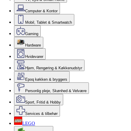
Computer & Kontor
Mobil, Tablet & Smartwatch
Gaming
Hardware
Hvidevarer
Hjem, Rengøring & Køkkenudstyr
Epoq køkken & bryggers
Personlig pleje, Skønhed & Velvære
Sport, Fritid & Hobby
Services & tilbehør
LEGO