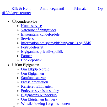
Klik & Hent
Annoncegaranti
Prismatch
Op
til 30 dages returret
Kundeservice
Kundeservice
Varehuse / åbningstider
Elgigantens kundefordele
Services
Information om spam/phishing-emails og SMS
Fortrydelsesret
Elgigantens privatlivspolitik
Partner
Cookiepolitik
Om Elgiganten
Om Elkjøp Nordic
Om Elgiganten
Samfundsansvar
Presseinformation
Karriere i Elgiganten
Fødevarestyrelsen smiley
Elgigantens Kundeklub
Om Elgiganten Erhverv
Whistleblowing i organisationen