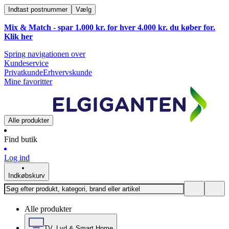
Indtast postnummer
Vælg
Mix & Match - spar 1.000 kr. for hver 4.000 kr. du køber for.
Klik
her
Spring navigationen over
Kundeservice
Privatkunde
Erhvervskunde
Mine favoritter
Alle produkter
Find butik
Log ind
Indkøbskurv
Alle produkter
TV, Lyd & Smart Home