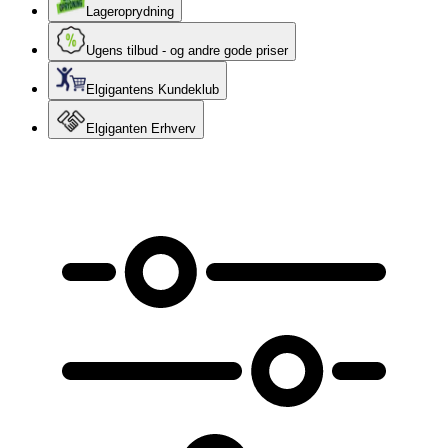
Lageroprydning
Ugens tilbud - og andre gode priser
Elgigantens Kundeklub
Elgiganten Erhverv