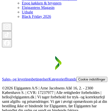
Epoq køkken & bryggers
Elgigantens Magasin
Udsalg
Black Friday 2026
Salgs- og leveringsbetingelser
Kategorier
Brands
Cookie indstillinger
©2026 Elgiganten A/S | Arne Jacobsens Allé 16, 2. - 2300
København S. | CVR: 17237977 | Alle rettigheder forbeholdes |
hello@elgiganten.dk | Vi tager forbehold for tryk- og korrekturfejl
samt afgifts- og prisændringer. Vi gør i øvrigt opmærksom på at din
bestilling ikke er bindende for Elgiganten, før Elgiganten har
behandlet din ordre og sendt en bindende faktura.