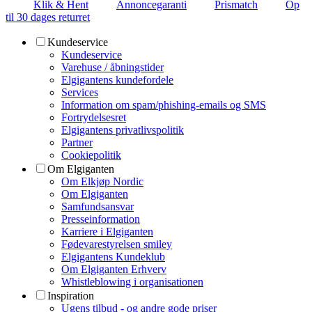
Klik & Hent
Annoncegaranti
Prismatch
Op
til 30 dages returret
Kundeservice
Kundeservice
Varehuse / åbningstider
Elgigantens kundefordele
Services
Information om spam/phishing-emails og SMS
Fortrydelsesret
Elgigantens privatlivspolitik
Partner
Cookiepolitik
Om Elgiganten
Om Elkjøp Nordic
Om Elgiganten
Samfundsansvar
Presseinformation
Karriere i Elgiganten
Fødevarestyrelsen smiley
Elgigantens Kundeklub
Om Elgiganten Erhverv
Whistleblowing i organisationen
Inspiration
Ugens tilbud - og andre gode priser