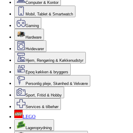
Computer & Kontor
Mobil, Tablet & Smartwatch
Gaming
Hardware
Hvidevarer
Hjem, Rengøring & Køkkenudstyr
Epoq køkken & bryggers
Personlig pleje, Skønhed & Velvære
Sport, Fritid & Hobby
Services & tilbehør
LEGO
Lageroprydning