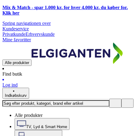
Mix & Match - spar 1.000 kr. for hver 4.000 kr. du køber for.
Klik
her
Spring navigationen over
Kundeservice
Privatkunde
Erhvervskunde
Mine favoritter
Alle produkter
Find butik
Log ind
Indkøbskurv
Alle produkter
TV, Lyd & Smart Home