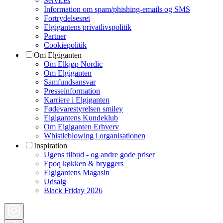
Services
Information om spam/phishing-emails og SMS
Fortrydelsesret
Elgigantens privatlivspolitik
Partner
Cookiepolitik
Om Elgiganten
Om Elkjøp Nordic
Om Elgiganten
Samfundsansvar
Presseinformation
Karriere i Elgiganten
Fødevarestyrelsen smiley
Elgigantens Kundeklub
Om Elgiganten Erhverv
Whistleblowing i organisationen
Inspiration
Ugens tilbud - og andre gode priser
Epoq køkken & bryggers
Elgigantens Magasin
Udsalg
Black Friday 2026