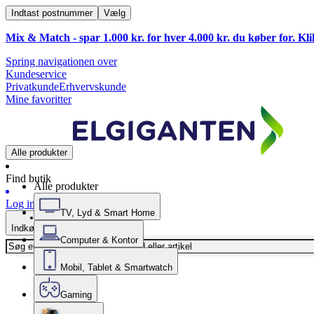
Indtast postnummer
Vælg
Mix & Match - spar 1.000 kr. for hver 4.000 kr. du køber for. Kl
Spring navigationen over
Kundeservice
Privatkunde
Erhvervskunde
Mine favoritter
Alle produkter
Find butik
Alle produkter
Log ind
TV, Lyd & Smart Home
Indkøbskurv
Computer & Kontor
Mobil, Tablet & Smartwatch
Gaming