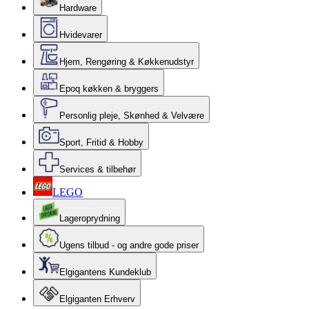
Hardware
Hvidevarer
Hjem, Rengøring & Køkkenudstyr
Epoq køkken & bryggers
Personlig pleje, Skønhed & Velvære
Sport, Fritid & Hobby
Services & tilbehør
LEGO
Lageroprydning
Ugens tilbud - og andre gode priser
Elgigantens Kundeklub
Elgiganten Erhverv