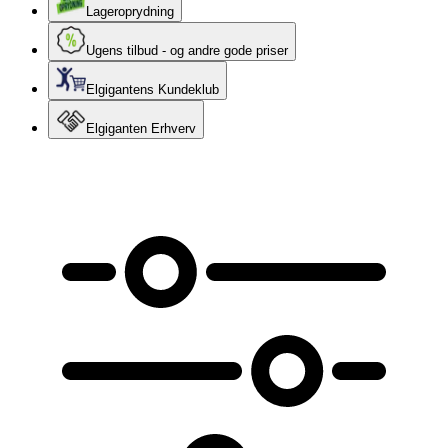
Lageroprydning
Ugens tilbud - og andre gode priser
Elgigantens Kundeklub
Elgiganten Erhverv