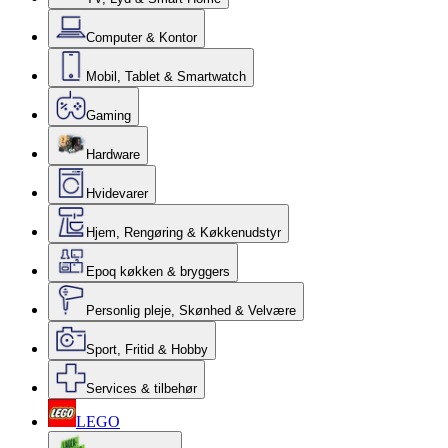
Computer & Kontor
Mobil, Tablet & Smartwatch
Gaming
Hardware
Hvidevarer
Hjem, Rengøring & Køkkenudstyr
Epoq køkken & bryggers
Personlig pleje, Skønhed & Velvære
Sport, Fritid & Hobby
Services & tilbehør
LEGO