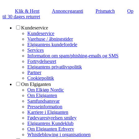
Klik & Hent
Annoncegaranti
Prismatch
Op
til 30 dages returret
Kundeservice
Kundeservice
Varehuse / åbningstider
Elgigantens kundefordele
Services
Information om spam/phishing-emails og SMS
Fortrydelsesret
Elgigantens privatlivspolitik
Partner
Cookiepolitik
Om Elgiganten
Om Elkjøp Nordic
Om Elgiganten
Samfundsansvar
Presseinformation
Karriere i Elgiganten
Fødevarestyrelsen smiley
Elgigantens Kundeklub
Om Elgiganten Erhverv
Whistleblowing i organisationen