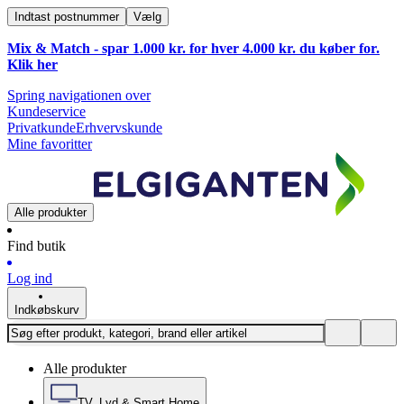
Indtast postnummer
Vælg
Mix & Match - spar 1.000 kr. for hver 4.000 kr. du køber for.
Klik
her
Spring navigationen over
Kundeservice
Privatkunde
Erhvervskunde
Mine favoritter
Alle produkter
Find butik
Log ind
Indkøbskurv
Alle produkter
TV, Lyd & Smart Home