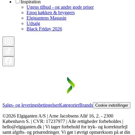
Inspiration
Ugens tilbud - og andre gode priser
Epoq køkken & bryggers
Elgigantens Magasin
Udsalg
Black Friday 2026
Salgs- og leveringsbetingelser
Kategorier
Brands
Cookie indstillinger
©2026 Elgiganten A/S | Arne Jacobsens Allé 16, 2. - 2300
København S. | CVR: 17237977 | Alle rettigheder forbeholdes |
hello@elgiganten.dk | Vi tager forbehold for tryk- og korrekturfejl
samt afgifts- og prisændringer. Vi gør i øvrigt opmærksom på at din