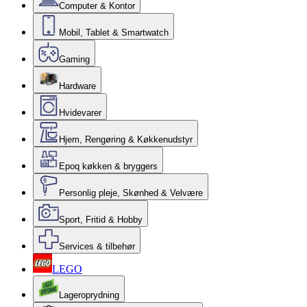
Computer & Kontor
Mobil, Tablet & Smartwatch
Gaming
Hardware
Hvidevarer
Hjem, Rengøring & Køkkenudstyr
Epoq køkken & bryggers
Personlig pleje, Skønhed & Velvære
Sport, Fritid & Hobby
Services & tilbehør
LEGO
Lageroprydning