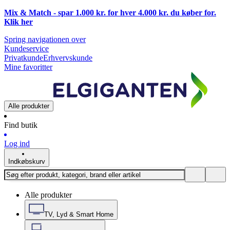
Mix & Match - spar 1.000 kr. for hver 4.000 kr. du køber for.
Klik
her
Spring navigationen over
Kundeservice
Privatkunde
Erhvervskunde
Mine favoritter
Alle produkter
Find butik
Log ind
Indkøbskurv
Alle produkter
TV, Lyd & Smart Home