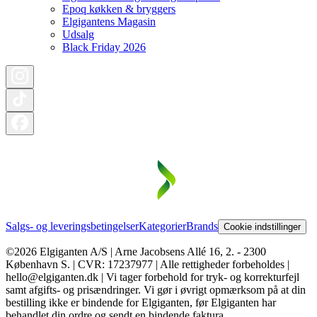
Epoq køkken & bryggers
Elgigantens Magasin
Udsalg
Black Friday 2026
Salgs- og leveringsbetingelser
Kategorier
Brands
Cookie indstillinger
©2026 Elgiganten A/S | Arne Jacobsens Allé 16, 2. - 2300
København S. | CVR: 17237977 | Alle rettigheder forbeholdes |
hello@elgiganten.dk | Vi tager forbehold for tryk- og korrekturfejl
samt afgifts- og prisændringer. Vi gør i øvrigt opmærksom på at din
bestilling ikke er bindende for Elgiganten, før Elgiganten har
behandlet din ordre og sendt en bindende faktura.