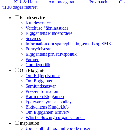
Klik & Hent
Annoncegaranti
Prismatch
Op
til 30 dages returret
Kundeservice
Kundeservice
Varehuse / åbningstider
Elgigantens kundefordele
Services
Information om spam/phishing-emails og SMS
Fortrydelsesret
Elgigantens privatlivspolitik
Partner
Cookiepolitik
Om Elgiganten
Om Elkjøp Nordic
Om Elgiganten
Samfundsansvar
Presseinformation
Karriere i Elgiganten
Fødevarestyrelsen smiley
Elgigantens Kundeklub
Om Elgiganten Erhverv
Whistleblowing i organisationen
Inspiration
Ugens tilbud - og andre gode priser