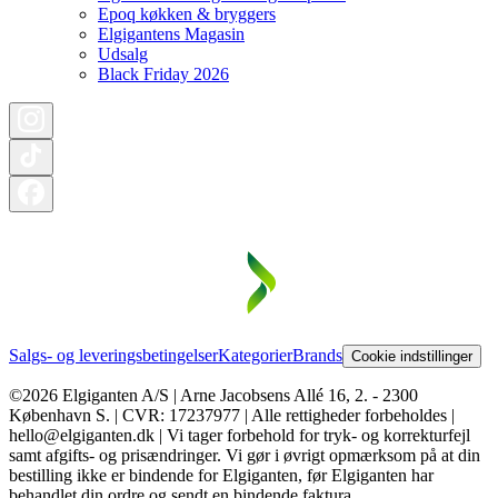
Epoq køkken & bryggers
Elgigantens Magasin
Udsalg
Black Friday 2026
Salgs- og leveringsbetingelser
Kategorier
Brands
Cookie indstillinger
©2026 Elgiganten A/S | Arne Jacobsens Allé 16, 2. - 2300
København S. | CVR: 17237977 | Alle rettigheder forbeholdes |
hello@elgiganten.dk | Vi tager forbehold for tryk- og korrekturfejl
samt afgifts- og prisændringer. Vi gør i øvrigt opmærksom på at din
bestilling ikke er bindende for Elgiganten, før Elgiganten har
behandlet din ordre og sendt en bindende faktura.