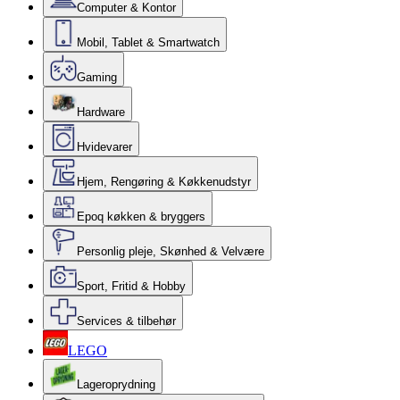
Computer & Kontor
Mobil, Tablet & Smartwatch
Gaming
Hardware
Hvidevarer
Hjem, Rengøring & Køkkenudstyr
Epoq køkken & bryggers
Personlig pleje, Skønhed & Velvære
Sport, Fritid & Hobby
Services & tilbehør
LEGO
Lageroprydning