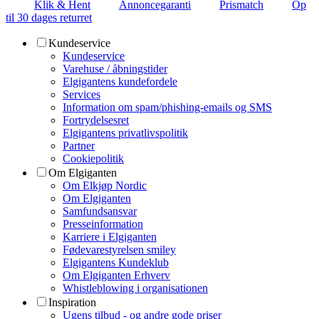
Klik & Hent
Annoncegaranti
Prismatch
Op
til 30 dages returret
Kundeservice
Kundeservice
Varehuse / åbningstider
Elgigantens kundefordele
Services
Information om spam/phishing-emails og SMS
Fortrydelsesret
Elgigantens privatlivspolitik
Partner
Cookiepolitik
Om Elgiganten
Om Elkjøp Nordic
Om Elgiganten
Samfundsansvar
Presseinformation
Karriere i Elgiganten
Fødevarestyrelsen smiley
Elgigantens Kundeklub
Om Elgiganten Erhverv
Whistleblowing i organisationen
Inspiration
Ugens tilbud - og andre gode priser