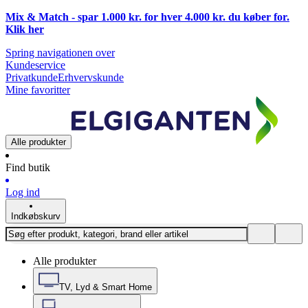
Mix & Match - spar 1.000 kr. for hver 4.000 kr. du køber for.
Klik
her
Spring navigationen over
Kundeservice
Privatkunde
Erhvervskunde
Mine favoritter
Alle produkter
Find butik
Log ind
Indkøbskurv
Alle produkter
TV, Lyd & Smart Home