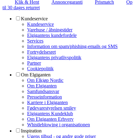
Klik & Hent
Annoncegaranti
Prismatch
Op
til 30 dages returret
Kundeservice
Kundeservice
Varehuse / åbningstider
Elgigantens kundefordele
Services
Information om spam/phishing-emails og SMS
Fortrydelsesret
Elgigantens privatlivspolitik
Partner
Cookiepolitik
Om Elgiganten
Om Elkjøp Nordic
Om Elgiganten
Samfundsansvar
Presseinformation
Karriere i Elgiganten
Fødevarestyrelsen smiley
Elgigantens Kundeklub
Om Elgiganten Erhverv
Whistleblowing i organisationen
Inspiration
Ugens tilbud - og andre gode priser