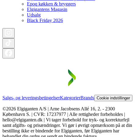
Epoq køkken & bryggers
Elgigantens Magasin
Udsalg
Black Friday 2026
Salgs- og leveringsbetingelser
Kategorier
Brands
Cookie indstillinger
©2026 Elgiganten A/S | Arne Jacobsens Allé 16, 2. - 2300
København S. | CVR: 17237977 | Alle rettigheder forbeholdes |
hello@elgiganten.dk | Vi tager forbehold for tryk- og korrekturfejl
samt afgifts- og prisændringer. Vi gør i øvrigt opmærksom på at din
bestilling ikke er bindende for Elgiganten, før Elgiganten har
behandlet din ordre og sendt en bindende faktura.