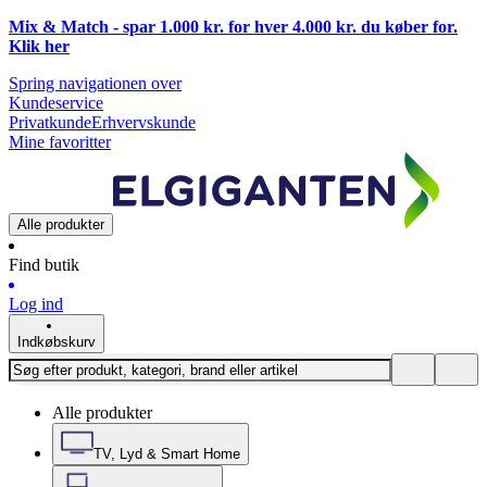
Mix & Match - spar 1.000 kr. for hver 4.000 kr. du køber for.
Klik
her
Spring navigationen over
Kundeservice
Privatkunde
Erhvervskunde
Mine favoritter
Alle produkter
Find butik
Log ind
Indkøbskurv
Alle produkter
TV, Lyd & Smart Home