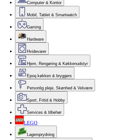
Computer & Kontor
Mobil, Tablet & Smartwatch
Gaming
Hardware
Hvidevarer
Hjem, Rengøring & Køkkenudstyr
Epoq køkken & bryggers
Personlig pleje, Skønhed & Velvære
Sport, Fritid & Hobby
Services & tilbehør
LEGO
Lageroprydning