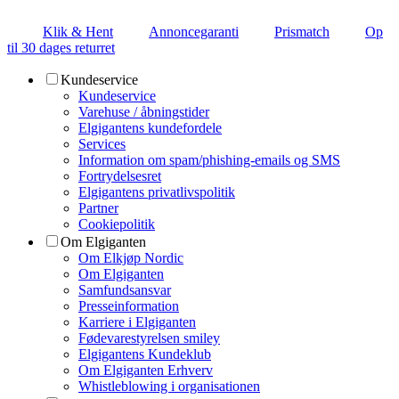
Klik & Hent
Annoncegaranti
Prismatch
Op
til 30 dages returret
Kundeservice
Kundeservice
Varehuse / åbningstider
Elgigantens kundefordele
Services
Information om spam/phishing-emails og SMS
Fortrydelsesret
Elgigantens privatlivspolitik
Partner
Cookiepolitik
Om Elgiganten
Om Elkjøp Nordic
Om Elgiganten
Samfundsansvar
Presseinformation
Karriere i Elgiganten
Fødevarestyrelsen smiley
Elgigantens Kundeklub
Om Elgiganten Erhverv
Whistleblowing i organisationen