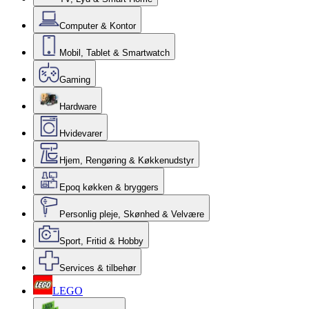
Computer & Kontor
Mobil, Tablet & Smartwatch
Gaming
Hardware
Hvidevarer
Hjem, Rengøring & Køkkenudstyr
Epoq køkken & bryggers
Personlig pleje, Skønhed & Velvære
Sport, Fritid & Hobby
Services & tilbehør
LEGO