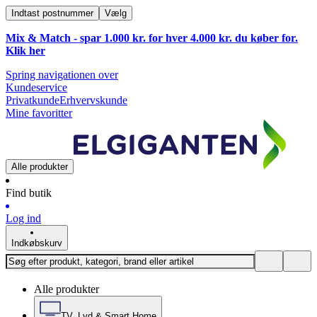
Indtast postnummer
Vælg
Mix & Match - spar 1.000 kr. for hver 4.000 kr. du køber for.
Klik
her
Spring navigationen over
Kundeservice
Privatkunde
Erhvervskunde
Mine favoritter
Alle produkter
Find butik
Log ind
Indkøbskurv
Alle produkter
TV, Lyd & Smart Home