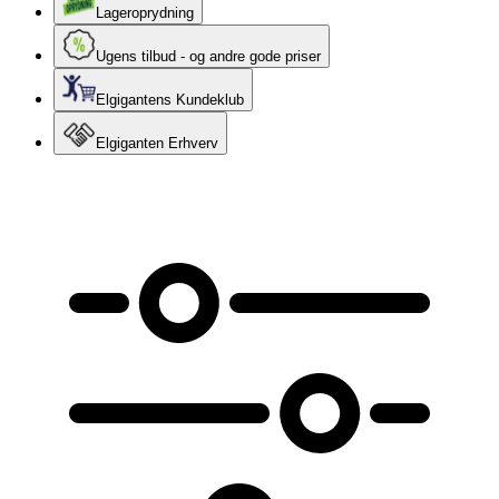
Lageroprydning
Ugens tilbud - og andre gode priser
Elgigantens Kundeklub
Elgiganten Erhverv