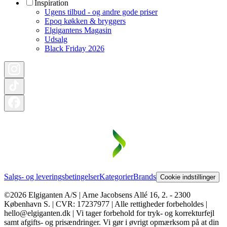
Inspiration
Ugens tilbud - og andre gode priser
Epoq køkken & bryggers
Elgigantens Magasin
Udsalg
Black Friday 2026
Salgs- og leveringsbetingelser
Kategorier
Brands
Cookie indstillinger
©2026 Elgiganten A/S | Arne Jacobsens Allé 16, 2. - 2300
København S. | CVR: 17237977 | Alle rettigheder forbeholdes |
hello@elgiganten.dk | Vi tager forbehold for tryk- og korrekturfejl
samt afgifts- og prisændringer. Vi gør i øvrigt opmærksom på at din