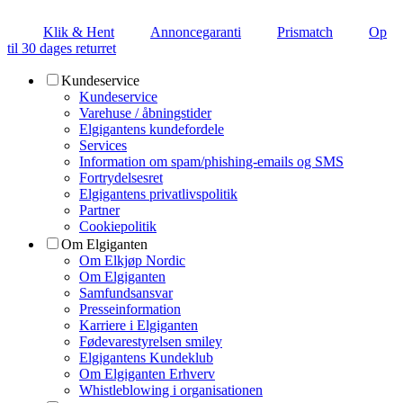
Klik & Hent
Annoncegaranti
Prismatch
Op
til 30 dages returret
Kundeservice
Kundeservice
Varehuse / åbningstider
Elgigantens kundefordele
Services
Information om spam/phishing-emails og SMS
Fortrydelsesret
Elgigantens privatlivspolitik
Partner
Cookiepolitik
Om Elgiganten
Om Elkjøp Nordic
Om Elgiganten
Samfundsansvar
Presseinformation
Karriere i Elgiganten
Fødevarestyrelsen smiley
Elgigantens Kundeklub
Om Elgiganten Erhverv
Whistleblowing i organisationen