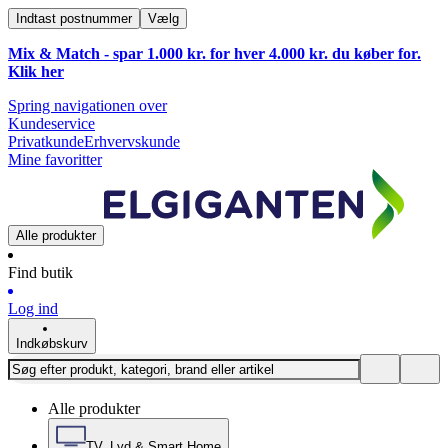
Indtast postnummer
Vælg
Mix & Match - spar 1.000 kr. for hver 4.000 kr. du køber for.
Klik
her
Spring navigationen over
Kundeservice
Privatkunde
Erhvervskunde
Mine favoritter
Alle produkter
Find butik
Log ind
Indkøbskurv
Alle produkter
TV, Lyd & Smart Home