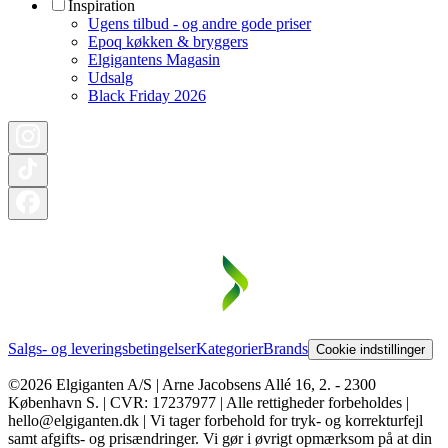
Inspiration
Ugens tilbud - og andre gode priser
Epoq køkken & bryggers
Elgigantens Magasin
Udsalg
Black Friday 2026
Salgs- og leveringsbetingelser
Kategorier
Brands
Cookie indstillinger
©2026 Elgiganten A/S | Arne Jacobsens Allé 16, 2. - 2300
København S. | CVR: 17237977 | Alle rettigheder forbeholdes |
hello@elgiganten.dk | Vi tager forbehold for tryk- og korrekturfejl
samt afgifts- og prisændringer. Vi gør i øvrigt opmærksom på at din