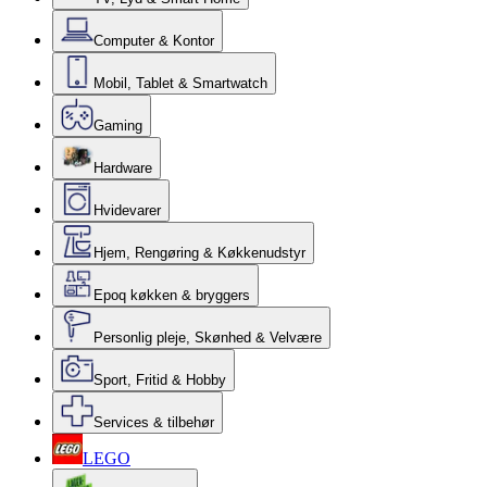
Computer & Kontor
Mobil, Tablet & Smartwatch
Gaming
Hardware
Hvidevarer
Hjem, Rengøring & Køkkenudstyr
Epoq køkken & bryggers
Personlig pleje, Skønhed & Velvære
Sport, Fritid & Hobby
Services & tilbehør
LEGO