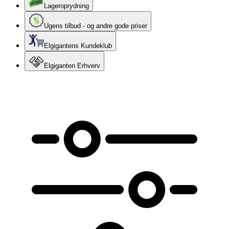
Lageroprydning
Ugens tilbud - og andre gode priser
Elgigantens Kundeklub
Elgiganten Erhverv