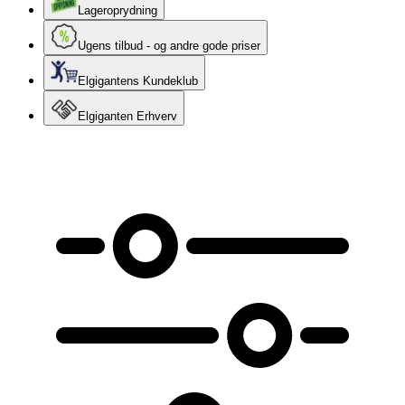
Lageroprydning
Ugens tilbud - og andre gode priser
Elgigantens Kundeklub
Elgiganten Erhverv