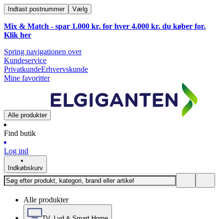
Indtast postnummer
Vælg
Mix & Match - spar 1.000 kr. for hver 4.000 kr. du køber for.
Klik
her
Spring navigationen over
Kundeservice
Privatkunde
Erhvervskunde
Mine favoritter
Alle produkter
Find butik
Log ind
Indkøbskurv
Alle produkter
TV, Lyd & Smart Home