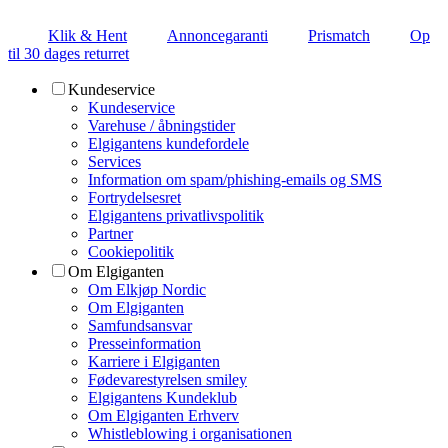
Klik & Hent
Annoncegaranti
Prismatch
Op
til 30 dages returret
Kundeservice
Kundeservice
Varehuse / åbningstider
Elgigantens kundefordele
Services
Information om spam/phishing-emails og SMS
Fortrydelsesret
Elgigantens privatlivspolitik
Partner
Cookiepolitik
Om Elgiganten
Om Elkjøp Nordic
Om Elgiganten
Samfundsansvar
Presseinformation
Karriere i Elgiganten
Fødevarestyrelsen smiley
Elgigantens Kundeklub
Om Elgiganten Erhverv
Whistleblowing i organisationen