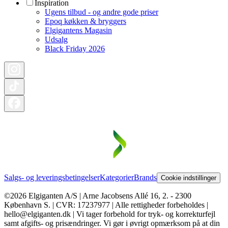
Inspiration
Ugens tilbud - og andre gode priser
Epoq køkken & bryggers
Elgigantens Magasin
Udsalg
Black Friday 2026
Salgs- og leveringsbetingelser
Kategorier
Brands
Cookie indstillinger
©2026 Elgiganten A/S | Arne Jacobsens Allé 16, 2. - 2300
København S. | CVR: 17237977 | Alle rettigheder forbeholdes |
hello@elgiganten.dk | Vi tager forbehold for tryk- og korrekturfejl
samt afgifts- og prisændringer. Vi gør i øvrigt opmærksom på at din