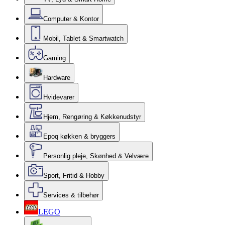
Computer & Kontor
Mobil, Tablet & Smartwatch
Gaming
Hardware
Hvidevarer
Hjem, Rengøring & Køkkenudstyr
Epoq køkken & bryggers
Personlig pleje, Skønhed & Velvære
Sport, Fritid & Hobby
Services & tilbehør
LEGO