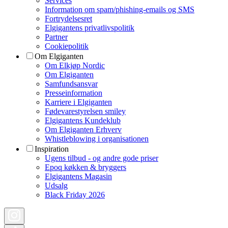
Services
Information om spam/phishing-emails og SMS
Fortrydelsesret
Elgigantens privatlivspolitik
Partner
Cookiepolitik
Om Elgiganten
Om Elkjøp Nordic
Om Elgiganten
Samfundsansvar
Presseinformation
Karriere i Elgiganten
Fødevarestyrelsen smiley
Elgigantens Kundeklub
Om Elgiganten Erhverv
Whistleblowing i organisationen
Inspiration
Ugens tilbud - og andre gode priser
Epoq køkken & bryggers
Elgigantens Magasin
Udsalg
Black Friday 2026