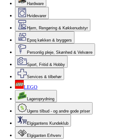
Hardware
Hvidevarer
Hjem, Rengøring & Køkkenudstyr
Epoq køkken & bryggers
Personlig pleje, Skønhed & Velvære
Sport, Fritid & Hobby
Services & tilbehør
LEGO
Lageroprydning
Ugens tilbud - og andre gode priser
Elgigantens Kundeklub
Elgiganten Erhverv