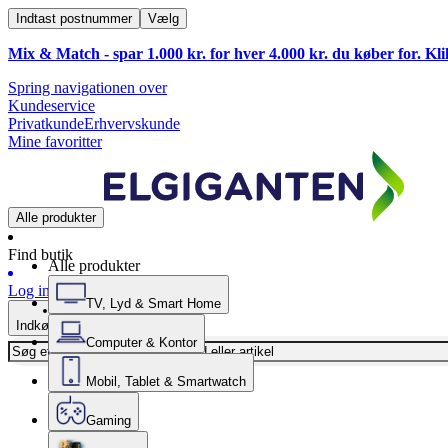
Indtast postnummer
Vælg
Mix & Match - spar 1.000 kr. for hver 4.000 kr. du køber for. Kl
Spring navigationen over
Kundeservice
Privatkunde
Erhvervskunde
Mine favoritter
Alle produkter
Find butik
Alle produkter
Log ind
TV, Lyd & Smart Home
Indkøbskurv
Computer & Kontor
Mobil, Tablet & Smartwatch
Gaming