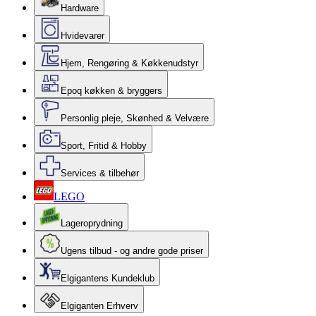
Hardware
Hvidevarer
Hjem, Rengøring & Køkkenudstyr
Epoq køkken & bryggers
Personlig pleje, Skønhed & Velvære
Sport, Fritid & Hobby
Services & tilbehør
LEGO
Lageroprydning
Ugens tilbud - og andre gode priser
Elgigantens Kundeklub
Elgiganten Erhverv