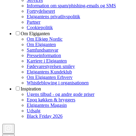
Services
Information om spam/phishing-emails og SMS
Fortrydelsesret
Elgigantens privatlivspolitik
Partner
Cookiepolitik
Om Elgiganten
Om Elkjøp Nordic
Om Elgiganten
Samfundsansvar
Presseinformation
Karriere i Elgiganten
Fødevarestyrelsen smiley
Elgigantens Kundeklub
Om Elgiganten Erhverv
Whistleblowing i organisationen
Inspiration
Ugens tilbud - og andre gode priser
Epoq køkken & bryggers
Elgigantens Magasin
Udsalg
Black Friday 2026