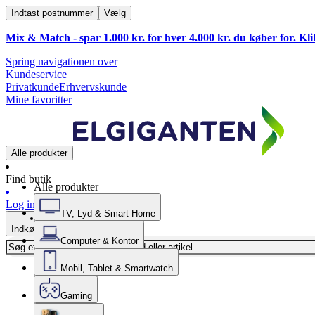
Indtast postnummer
Vælg
Mix & Match - spar 1.000 kr. for hver 4.000 kr. du køber for. Kl
Spring navigationen over
Kundeservice
Privatkunde
Erhvervskunde
Mine favoritter
Alle produkter
Find butik
Alle produkter
Log ind
TV, Lyd & Smart Home
Indkøbskurv
Computer & Kontor
Mobil, Tablet & Smartwatch
Gaming