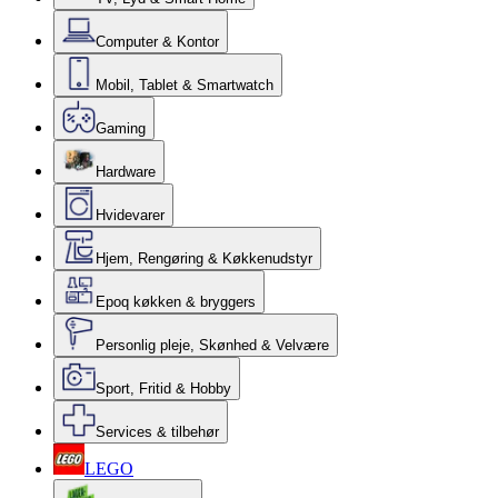
Computer & Kontor
Mobil, Tablet & Smartwatch
Gaming
Hardware
Hvidevarer
Hjem, Rengøring & Køkkenudstyr
Epoq køkken & bryggers
Personlig pleje, Skønhed & Velvære
Sport, Fritid & Hobby
Services & tilbehør
LEGO