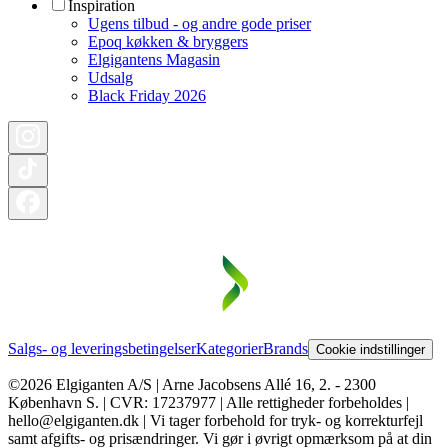
Inspiration
Ugens tilbud - og andre gode priser
Epoq køkken & bryggers
Elgigantens Magasin
Udsalg
Black Friday 2026
Salgs- og leveringsbetingelser
Kategorier
Brands
Cookie indstillinger
©2026 Elgiganten A/S | Arne Jacobsens Allé 16, 2. - 2300
København S. | CVR: 17237977 | Alle rettigheder forbeholdes |
hello@elgiganten.dk | Vi tager forbehold for tryk- og korrekturfejl
samt afgifts- og prisændringer. Vi gør i øvrigt opmærksom på at din