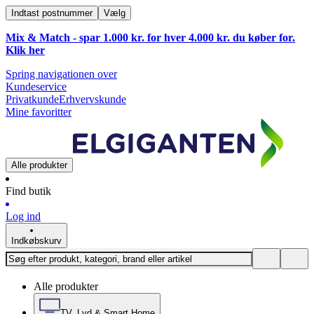
Indtast postnummer
Vælg
Mix & Match - spar 1.000 kr. for hver 4.000 kr. du køber for.
Klik
her
Spring navigationen over
Kundeservice
Privatkunde
Erhvervskunde
Mine favoritter
Alle produkter
Find butik
Log ind
Indkøbskurv
Alle produkter
TV, Lyd & Smart Home