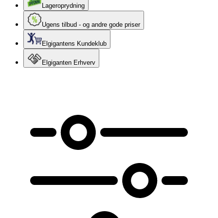
Lageroprydning
Ugens tilbud - og andre gode priser
Elgigantens Kundeklub
Elgiganten Erhverv