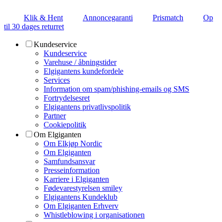
Klik & Hent
Annoncegaranti
Prismatch
Op
til 30 dages returret
Kundeservice
Kundeservice
Varehuse / åbningstider
Elgigantens kundefordele
Services
Information om spam/phishing-emails og SMS
Fortrydelsesret
Elgigantens privatlivspolitik
Partner
Cookiepolitik
Om Elgiganten
Om Elkjøp Nordic
Om Elgiganten
Samfundsansvar
Presseinformation
Karriere i Elgiganten
Fødevarestyrelsen smiley
Elgigantens Kundeklub
Om Elgiganten Erhverv
Whistleblowing i organisationen