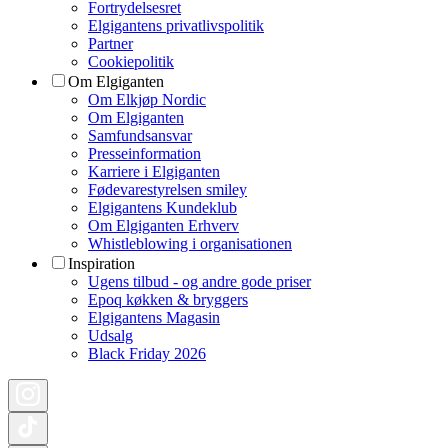
Fortrydelsesret
Elgigantens privatlivspolitik
Partner
Cookiepolitik
Om Elgiganten
Om Elkjøp Nordic
Om Elgiganten
Samfundsansvar
Presseinformation
Karriere i Elgiganten
Fødevarestyrelsen smiley
Elgigantens Kundeklub
Om Elgiganten Erhverv
Whistleblowing i organisationen
Inspiration
Ugens tilbud - og andre gode priser
Epoq køkken & bryggers
Elgigantens Magasin
Udsalg
Black Friday 2026