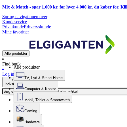
Mix & Match - spar 1.000 kr. for hver 4.000 kr. du køber for. Kl
Spring navigationen over
Kundeservice
Privatkunde
Erhvervskunde
Mine favoritter
Alle produkter
Find butik
Alle produkter
Log ind
TV, Lyd & Smart Home
Indkøbskurv
Computer & Kontor
Mobil, Tablet & Smartwatch
Gaming
Hardware