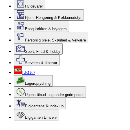
Hvidevarer
Hjem, Rengøring & Køkkenudstyr
Epoq køkken & bryggers
Personlig pleje, Skønhed & Velvære
Sport, Fritid & Hobby
Services & tilbehør
LEGO
Lageroprydning
Ugens tilbud - og andre gode priser
Elgigantens Kundeklub
Elgiganten Erhverv