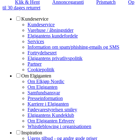
Klik & Hent
Annoncegaranti
Prismatch
Op
til 30 dages returret
Kundeservice
Kundeservice
Varehuse / åbningstider
Elgigantens kundefordele
Services
Information om spam/phishing-emails og SMS
Fortrydelsesret
Elgigantens privatlivspolitik
Partner
Cookiepolitik
Om Elgiganten
Om Elkjøp Nordic
Om Elgiganten
Samfundsansvar
Presseinformation
Karriere i Elgiganten
Fødevarestyrelsen smiley
Elgigantens Kundeklub
Om Elgiganten Erhverv
Whistleblowing i organisationen
Inspiration
Ugens tilbud - og andre gode priser