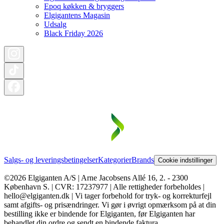
Epoq køkken & bryggers
Elgigantens Magasin
Udsalg
Black Friday 2026
Salgs- og leveringsbetingelser
Kategorier
Brands
Cookie indstillinger
©2026 Elgiganten A/S | Arne Jacobsens Allé 16, 2. - 2300
København S. | CVR: 17237977 | Alle rettigheder forbeholdes |
hello@elgiganten.dk | Vi tager forbehold for tryk- og korrekturfejl
samt afgifts- og prisændringer. Vi gør i øvrigt opmærksom på at din
bestilling ikke er bindende for Elgiganten, før Elgiganten har
behandlet din ordre og sendt en bindende faktura.