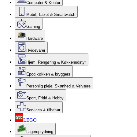
Computer & Kontor
Mobil, Tablet & Smartwatch
Gaming
Hardware
Hvidevarer
Hjem, Rengøring & Køkkenudstyr
Epoq køkken & bryggers
Personlig pleje, Skønhed & Velvære
Sport, Fritid & Hobby
Services & tilbehør
LEGO
Lageroprydning