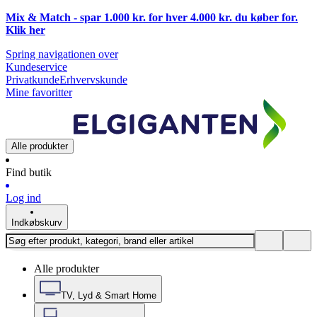
Mix & Match - spar 1.000 kr. for hver 4.000 kr. du køber for.
Klik
her
Spring navigationen over
Kundeservice
Privatkunde
Erhvervskunde
Mine favoritter
Alle produkter
Find butik
Log ind
Indkøbskurv
Alle produkter
TV, Lyd & Smart Home