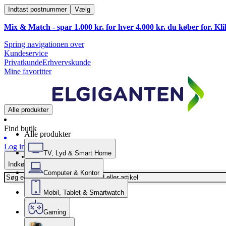
Indtast postnummer
Vælg
Mix & Match - spar 1.000 kr. for hver 4.000 kr. du køber for. Kl
Spring navigationen over
Kundeservice
Privatkunde
Erhvervskunde
Mine favoritter
Alle produkter
Find butik
Alle produkter
Log ind
TV, Lyd & Smart Home
Indkøbskurv
Computer & Kontor
Mobil, Tablet & Smartwatch
Gaming