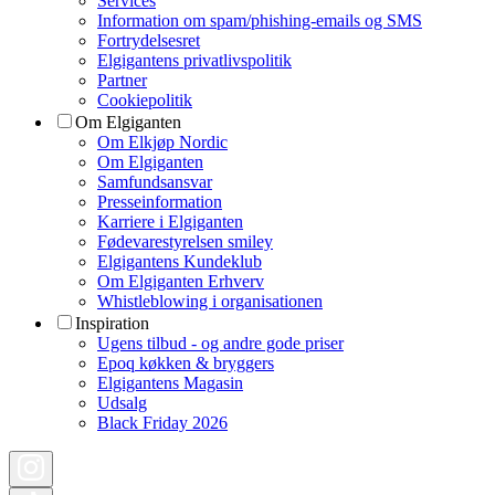
Services
Information om spam/phishing-emails og SMS
Fortrydelsesret
Elgigantens privatlivspolitik
Partner
Cookiepolitik
Om Elgiganten
Om Elkjøp Nordic
Om Elgiganten
Samfundsansvar
Presseinformation
Karriere i Elgiganten
Fødevarestyrelsen smiley
Elgigantens Kundeklub
Om Elgiganten Erhverv
Whistleblowing i organisationen
Inspiration
Ugens tilbud - og andre gode priser
Epoq køkken & bryggers
Elgigantens Magasin
Udsalg
Black Friday 2026