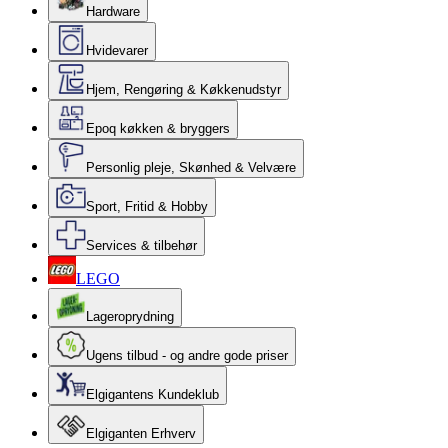
Hardware
Hvidevarer
Hjem, Rengøring & Køkkenudstyr
Epoq køkken & bryggers
Personlig pleje, Skønhed & Velvære
Sport, Fritid & Hobby
Services & tilbehør
LEGO
Lageroprydning
Ugens tilbud - og andre gode priser
Elgigantens Kundeklub
Elgiganten Erhverv