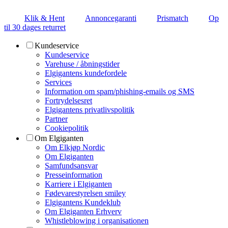
Klik & Hent
Annoncegaranti
Prismatch
Op
til 30 dages returret
Kundeservice
Kundeservice
Varehuse / åbningstider
Elgigantens kundefordele
Services
Information om spam/phishing-emails og SMS
Fortrydelsesret
Elgigantens privatlivspolitik
Partner
Cookiepolitik
Om Elgiganten
Om Elkjøp Nordic
Om Elgiganten
Samfundsansvar
Presseinformation
Karriere i Elgiganten
Fødevarestyrelsen smiley
Elgigantens Kundeklub
Om Elgiganten Erhverv
Whistleblowing i organisationen