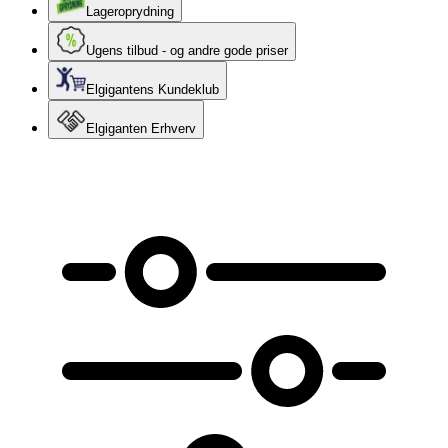
Lageroprydning
Ugens tilbud - og andre gode priser
Elgigantens Kundeklub
Elgiganten Erhverv