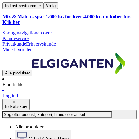
Indtast postnummer
Vælg
Mix & Match - spar 1.000 kr. for hver 4.000 kr. du køber for.
Klik
her
Spring navigationen over
Kundeservice
Privatkunde
Erhvervskunde
Mine favoritter
Alle produkter
Find butik
Log ind
Indkøbskurv
Alle produkter
TV, Lyd & Smart Home