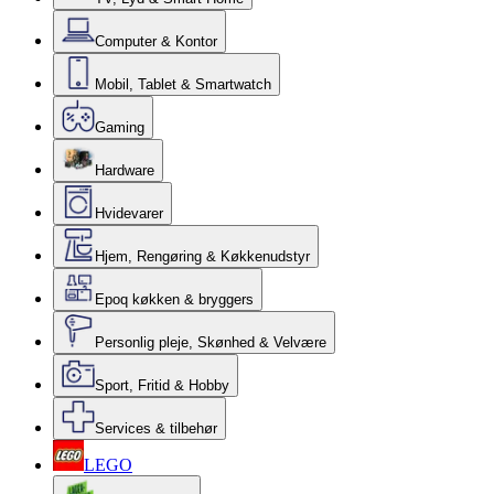
Computer & Kontor
Mobil, Tablet & Smartwatch
Gaming
Hardware
Hvidevarer
Hjem, Rengøring & Køkkenudstyr
Epoq køkken & bryggers
Personlig pleje, Skønhed & Velvære
Sport, Fritid & Hobby
Services & tilbehør
LEGO