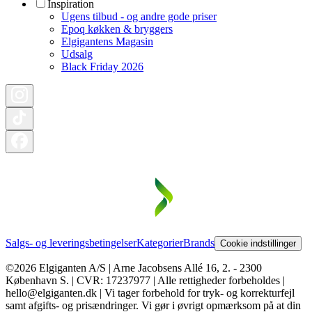
Inspiration
Ugens tilbud - og andre gode priser
Epoq køkken & bryggers
Elgigantens Magasin
Udsalg
Black Friday 2026
Salgs- og leveringsbetingelser
Kategorier
Brands
Cookie indstillinger
©2026 Elgiganten A/S | Arne Jacobsens Allé 16, 2. - 2300
København S. | CVR: 17237977 | Alle rettigheder forbeholdes |
hello@elgiganten.dk | Vi tager forbehold for tryk- og korrekturfejl
samt afgifts- og prisændringer. Vi gør i øvrigt opmærksom på at din