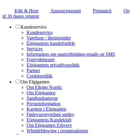
Klik & Hent
Annoncegaranti
Prismatch
Op
til 30 dages returret
Kundeservice
Kundeservice
Varehuse / åbningstider
Elgigantens kundefordele
Services
Information om spam/phishing-emails og SMS
Fortrydelsesret
Elgigantens privatlivspolitik
Partner
Cookiepolitik
Om Elgiganten
Om Elkjøp Nordic
Om Elgiganten
Samfundsansvar
Presseinformation
Karriere i Elgiganten
Fødevarestyrelsen smiley
Elgigantens Kundeklub
Om Elgiganten Erhverv
Whistleblowing i organisationen