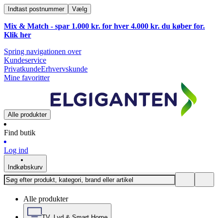
Indtast postnummer
Vælg
Mix & Match - spar 1.000 kr. for hver 4.000 kr. du køber for.
Klik
her
Spring navigationen over
Kundeservice
Privatkunde
Erhvervskunde
Mine favoritter
Alle produkter
Find butik
Log ind
Indkøbskurv
Alle produkter
TV, Lyd & Smart Home