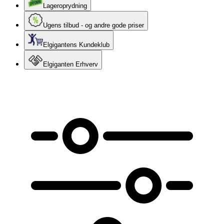
Lageroprydning
Ugens tilbud - og andre gode priser
Elgigantens Kundeklub
Elgiganten Erhverv