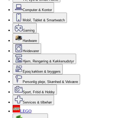
Computer & Kontor
Mobil, Tablet & Smartwatch
Gaming
Hardware
Hvidevarer
Hjem, Rengøring & Køkkenudstyr
Epoq køkken & bryggers
Personlig pleje, Skønhed & Velvære
Sport, Fritid & Hobby
Services & tilbehør
LEGO