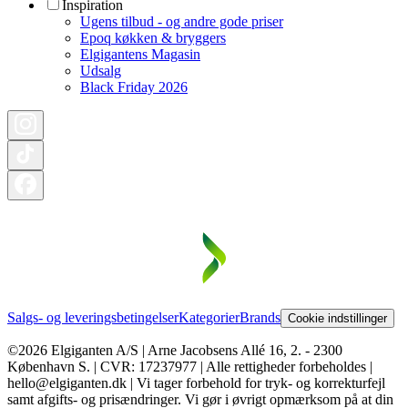
Inspiration
Ugens tilbud - og andre gode priser
Epoq køkken & bryggers
Elgigantens Magasin
Udsalg
Black Friday 2026
Salgs- og leveringsbetingelser
Kategorier
Brands
Cookie indstillinger
©2026 Elgiganten A/S | Arne Jacobsens Allé 16, 2. - 2300
København S. | CVR: 17237977 | Alle rettigheder forbeholdes |
hello@elgiganten.dk | Vi tager forbehold for tryk- og korrekturfejl
samt afgifts- og prisændringer. Vi gør i øvrigt opmærksom på at din