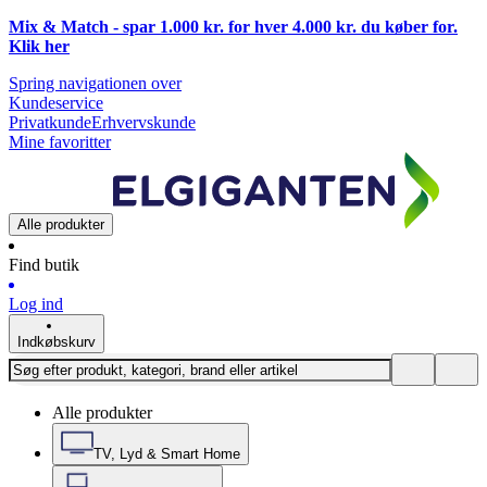
Mix & Match - spar 1.000 kr. for hver 4.000 kr. du køber for.
Klik
her
Spring navigationen over
Kundeservice
Privatkunde
Erhvervskunde
Mine favoritter
Alle produkter
Find butik
Log ind
Indkøbskurv
Alle produkter
TV, Lyd & Smart Home