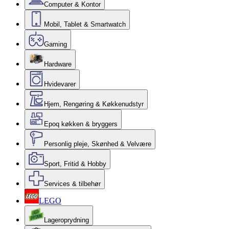
Computer & Kontor
Mobil, Tablet & Smartwatch
Gaming
Hardware
Hvidevarer
Hjem, Rengøring & Køkkenudstyr
Epoq køkken & bryggers
Personlig pleje, Skønhed & Velvære
Sport, Fritid & Hobby
Services & tilbehør
LEGO
Lageroprydning