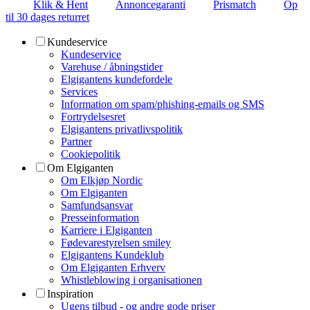
Klik & Hent
Annoncegaranti
Prismatch
Op
til 30 dages returret
Kundeservice
Kundeservice
Varehuse / åbningstider
Elgigantens kundefordele
Services
Information om spam/phishing-emails og SMS
Fortrydelsesret
Elgigantens privatlivspolitik
Partner
Cookiepolitik
Om Elgiganten
Om Elkjøp Nordic
Om Elgiganten
Samfundsansvar
Presseinformation
Karriere i Elgiganten
Fødevarestyrelsen smiley
Elgigantens Kundeklub
Om Elgiganten Erhverv
Whistleblowing i organisationen
Inspiration
Ugens tilbud - og andre gode priser