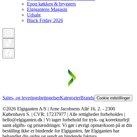
Epoq køkken & bryggers
Elgigantens Magasin
Udsalg
Black Friday 2026
Salgs- og leveringsbetingelser
Kategorier
Brands
Cookie indstillinger
©2026 Elgiganten A/S | Arne Jacobsens Allé 16, 2. - 2300
København S. | CVR: 17237977 | Alle rettigheder forbeholdes |
hello@elgiganten.dk | Vi tager forbehold for tryk- og korrekturfejl
samt afgifts- og prisændringer. Vi gør i øvrigt opmærksom på at din
bestilling ikke er bindende for Elgiganten, før Elgiganten har
behandlet din ordre og sendt en bindende faktura.