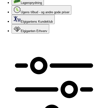
Lageroprydning
Ugens tilbud - og andre gode priser
Elgigantens Kundeklub
Elgiganten Erhverv