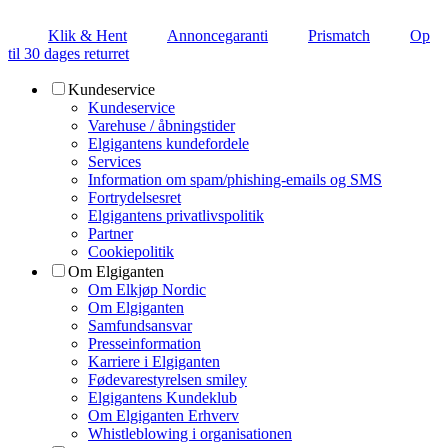
Klik & Hent
Annoncegaranti
Prismatch
Op
til 30 dages returret
Kundeservice
Kundeservice
Varehuse / åbningstider
Elgigantens kundefordele
Services
Information om spam/phishing-emails og SMS
Fortrydelsesret
Elgigantens privatlivspolitik
Partner
Cookiepolitik
Om Elgiganten
Om Elkjøp Nordic
Om Elgiganten
Samfundsansvar
Presseinformation
Karriere i Elgiganten
Fødevarestyrelsen smiley
Elgigantens Kundeklub
Om Elgiganten Erhverv
Whistleblowing i organisationen