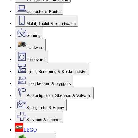
Computer & Kontor
Mobil, Tablet & Smartwatch
Gaming
Hardware
Hvidevarer
Hjem, Rengøring & Køkkenudstyr
Epoq køkken & bryggers
Personlig pleje, Skønhed & Velvære
Sport, Fritid & Hobby
Services & tilbehør
LEGO