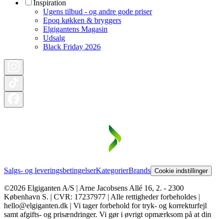
Inspiration
Ugens tilbud - og andre gode priser
Epoq køkken & bryggers
Elgigantens Magasin
Udsalg
Black Friday 2026
Salgs- og leveringsbetingelser
Kategorier
Brands
Cookie indstillinger
©2026 Elgiganten A/S | Arne Jacobsens Allé 16, 2. - 2300
København S. | CVR: 17237977 | Alle rettigheder forbeholdes |
hello@elgiganten.dk | Vi tager forbehold for tryk- og korrekturfejl
samt afgifts- og prisændringer. Vi gør i øvrigt opmærksom på at din