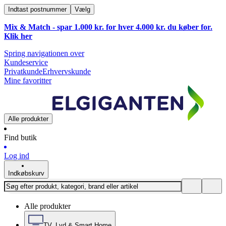
Indtast postnummer
Vælg
Mix & Match - spar 1.000 kr. for hver 4.000 kr. du køber for.
Klik
her
Spring navigationen over
Kundeservice
Privatkunde
Erhvervskunde
Mine favoritter
Alle produkter
Find butik
Log ind
Indkøbskurv
Alle produkter
TV, Lyd & Smart Home