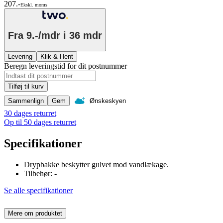
207.-
Ekskl. moms
Fra
9.-/mdr
i 36 mdr
Levering
Klik & Hent
Beregn leveringstid for dit postnummer
Tilføj til kurv
Sammenlign
Gem
Ønskeskyen
30 dages returret
Op til 50 dages returret
Specifikationer
Drypbakke beskytter gulvet mod vandlækage.
Tilbehør: -
Se alle specifikationer
Mere om produktet