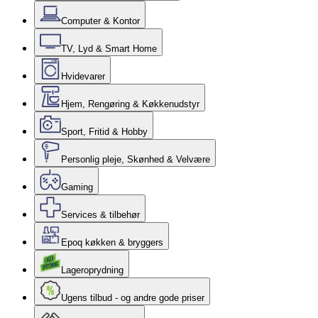
Computer & Kontor
TV, Lyd & Smart Home
Hvidevarer
Hjem, Rengøring & Køkkenudstyr
Sport, Fritid & Hobby
Personlig pleje, Skønhed & Velvære
Gaming
Services & tilbehør
Epoq køkken & bryggers
Lageroprydning
Ugens tilbud - og andre gode priser