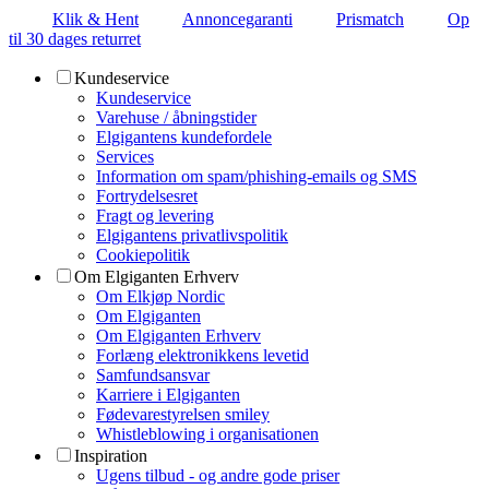
Klik & Hent
Annoncegaranti
Prismatch
Op
til 30 dages returret
Kundeservice
Kundeservice
Varehuse / åbningstider
Elgigantens kundefordele
Services
Information om spam/phishing-emails og SMS
Fortrydelsesret
Fragt og levering
Elgigantens privatlivspolitik
Cookiepolitik
Om Elgiganten Erhverv
Om Elkjøp Nordic
Om Elgiganten
Om Elgiganten Erhverv
Forlæng elektronikkens levetid
Samfundsansvar
Karriere i Elgiganten
Fødevarestyrelsen smiley
Whistleblowing i organisationen
Inspiration
Ugens tilbud - og andre gode priser