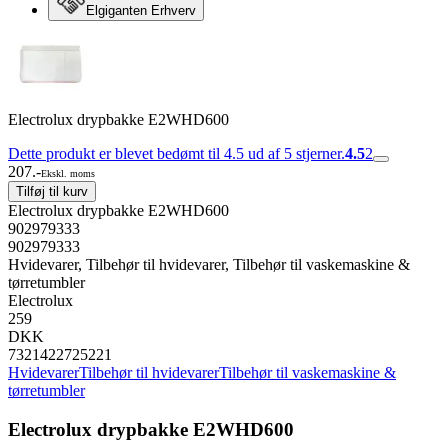
Elgiganten Erhverv
Electrolux drypbakke E2WHD600
Dette produkt er blevet bedømt til 4.5 ud af 5 stjerner.
4.5
2
207.-
Ekskl. moms
Tilføj til kurv
Electrolux drypbakke E2WHD600
902979333
902979333
Hvidevarer, Tilbehør til hvidevarer, Tilbehør til vaskemaskine &
tørretumbler
Electrolux
259
DKK
7321422725221
Hvidevarer
Tilbehør til hvidevarer
Tilbehør til vaskemaskine &
tørretumbler
Electrolux drypbakke E2WHD600