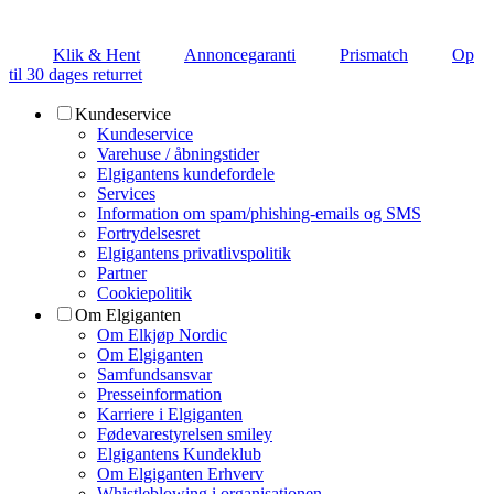
Klik & Hent
Annoncegaranti
Prismatch
Op
til 30 dages returret
Kundeservice
Kundeservice
Varehuse / åbningstider
Elgigantens kundefordele
Services
Information om spam/phishing-emails og SMS
Fortrydelsesret
Elgigantens privatlivspolitik
Partner
Cookiepolitik
Om Elgiganten
Om Elkjøp Nordic
Om Elgiganten
Samfundsansvar
Presseinformation
Karriere i Elgiganten
Fødevarestyrelsen smiley
Elgigantens Kundeklub
Om Elgiganten Erhverv
Whistleblowing i organisationen