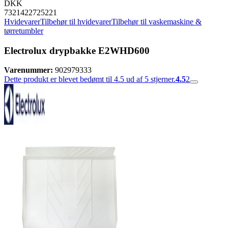
DKK
7321422725221
Hvidevarer
Tilbehør til hvidevarer
Tilbehør til vaskemaskine &
tørretumbler
Electrolux drypbakke E2WHD600
Varenummer:
902979333
Dette produkt er blevet bedømt til 4.5 ud af 5 stjerner.
4.5
2