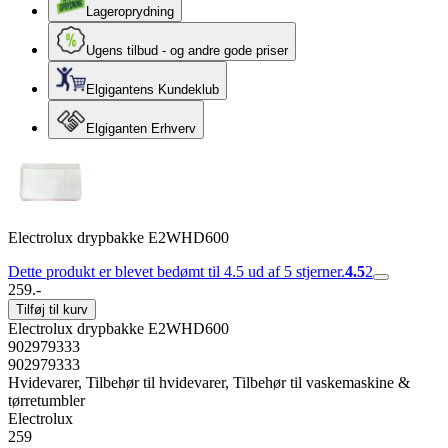
Lageroprydning
Ugens tilbud - og andre gode priser
Elgigantens Kundeklub
Elgiganten Erhverv
Electrolux drypbakke E2WHD600
Dette produkt er blevet bedømt til 4.5 ud af 5 stjerner.
4.5
2
259.-
Tilføj til kurv
Electrolux drypbakke E2WHD600
902979333
902979333
Hvidevarer, Tilbehør til hvidevarer, Tilbehør til vaskemaskine &
tørretumbler
Electrolux
259