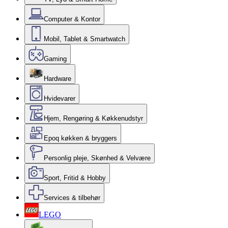
Computer & Kontor
Mobil, Tablet & Smartwatch
Gaming
Hardware
Hvidevarer
Hjem, Rengøring & Køkkenudstyr
Epoq køkken & bryggers
Personlig pleje, Skønhed & Velvære
Sport, Fritid & Hobby
Services & tilbehør
LEGO