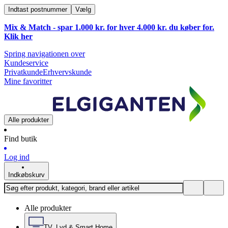
Indtast postnummer
Vælg
Mix & Match - spar 1.000 kr. for hver 4.000 kr. du køber for.
Klik
her
Spring navigationen over
Kundeservice
Privatkunde
Erhvervskunde
Mine favoritter
Alle produkter
Find butik
Log ind
Indkøbskurv
Alle produkter
TV, Lyd & Smart Home