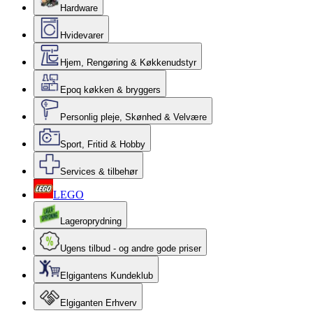
Hardware
Hvidevarer
Hjem, Rengøring & Køkkenudstyr
Epoq køkken & bryggers
Personlig pleje, Skønhed & Velvære
Sport, Fritid & Hobby
Services & tilbehør
LEGO
Lageroprydning
Ugens tilbud - og andre gode priser
Elgigantens Kundeklub
Elgiganten Erhverv