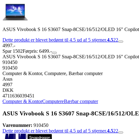
ASUS Vivobook S 16 S3607 Snap-8CSE/16/512/OLED 16" Copilo
Dette produkt er blevet bedømt til 4.5 ud af 5 stjerner.
4.5
22
4997.-
Spar 1502
Førpris: 6499.-
ASUS Vivobook S 16 S3607 Snap-8CSE/16/512/OLED 16" Copilo
910450
910450
Computer & Kontor, Computere, Bærbar computer
Asus
4997
DKK
4711636039451
Computer & Kontor
Computere
Bærbar computer
ASUS Vivobook S 16 S3607 Snap-8CSE/16/512/OLE
Varenummer:
910450
Dette produkt er blevet bedømt til 4.5 ud af 5 stjerner.
4.5
22