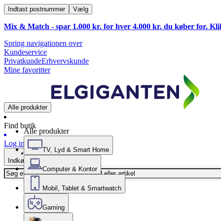
Indtast postnummer
Vælg
Mix & Match - spar 1.000 kr. for hver 4.000 kr. du køber for. Kl
Spring navigationen over
Kundeservice
Privatkunde
Erhvervskunde
Mine favoritter
Alle produkter
Find butik
Alle produkter
Log ind
TV, Lyd & Smart Home
Indkøbskurv
Computer & Kontor
Mobil, Tablet & Smartwatch
Gaming