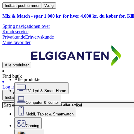
Indtast postnummer
Vælg
Mix & Match - spar 1.000 kr. for hver 4.000 kr. du køber for. Kl
Spring navigationen over
Kundeservice
Privatkunde
Erhvervskunde
Mine favoritter
Alle produkter
Find butik
Alle produkter
Log ind
TV, Lyd & Smart Home
Indkøbskurv
Computer & Kontor
Mobil, Tablet & Smartwatch
Gaming