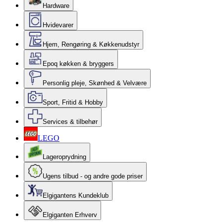
Hardware
Hvidevarer
Hjem, Rengøring & Køkkenudstyr
Epoq køkken & bryggers
Personlig pleje, Skønhed & Velvære
Sport, Fritid & Hobby
Services & tilbehør
LEGO
Lageroprydning
Ugens tilbud - og andre gode priser
Elgigantens Kundeklub
Elgiganten Erhverv