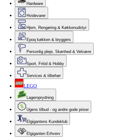
Hardware
Hvidevarer
Hjem, Rengøring & Køkkenudstyr
Epoq køkken & bryggers
Personlig pleje, Skønhed & Velvære
Sport, Fritid & Hobby
Services & tilbehør
LEGO
Lageroprydning
Ugens tilbud - og andre gode priser
Elgigantens Kundeklub
Elgiganten Erhverv