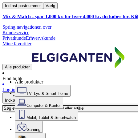
Indtast postnummer
Vælg
Mix & Match - spar 1.000 kr. for hver 4.000 kr. du køber for. Kl
Spring navigationen over
Kundeservice
Privatkunde
Erhvervskunde
Mine favoritter
Alle produkter
Find butik
Alle produkter
Log ind
TV, Lyd & Smart Home
Indkøbskurv
Computer & Kontor
Mobil, Tablet & Smartwatch
Gaming