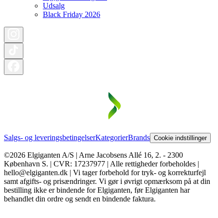
Udsalg
Black Friday 2026
Salgs- og leveringsbetingelser
Kategorier
Brands
Cookie indstillinger
©2026 Elgiganten A/S | Arne Jacobsens Allé 16, 2. - 2300
København S. | CVR: 17237977 | Alle rettigheder forbeholdes |
hello@elgiganten.dk | Vi tager forbehold for tryk- og korrekturfejl
samt afgifts- og prisændringer. Vi gør i øvrigt opmærksom på at din
bestilling ikke er bindende for Elgiganten, før Elgiganten har
behandlet din ordre og sendt en bindende faktura.