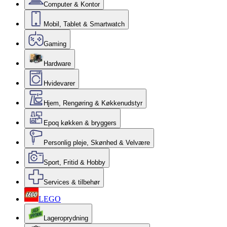
Computer & Kontor
Mobil, Tablet & Smartwatch
Gaming
Hardware
Hvidevarer
Hjem, Rengøring & Køkkenudstyr
Epoq køkken & bryggers
Personlig pleje, Skønhed & Velvære
Sport, Fritid & Hobby
Services & tilbehør
LEGO
Lageroprydning