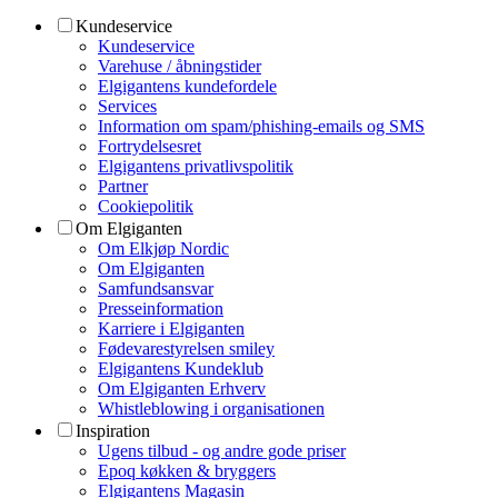
Kundeservice
Kundeservice
Varehuse / åbningstider
Elgigantens kundefordele
Services
Information om spam/phishing-emails og SMS
Fortrydelsesret
Elgigantens privatlivspolitik
Partner
Cookiepolitik
Om Elgiganten
Om Elkjøp Nordic
Om Elgiganten
Samfundsansvar
Presseinformation
Karriere i Elgiganten
Fødevarestyrelsen smiley
Elgigantens Kundeklub
Om Elgiganten Erhverv
Whistleblowing i organisationen
Inspiration
Ugens tilbud - og andre gode priser
Epoq køkken & bryggers
Elgigantens Magasin