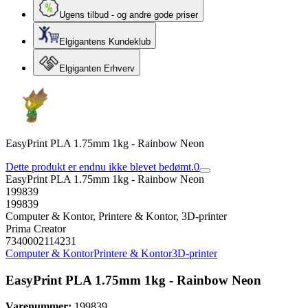
Ugens tilbud - og andre gode priser
Elgigantens Kundeklub
Elgiganten Erhverv
EasyPrint PLA 1.75mm 1kg - Rainbow Neon
Dette produkt er endnu ikke blevet bedømt.
0
EasyPrint PLA 1.75mm 1kg - Rainbow Neon
199839
199839
Computer & Kontor, Printere & Kontor, 3D-printer
Prima Creator
7340002114231
Computer & Kontor
Printere & Kontor
3D-printer
EasyPrint PLA 1.75mm 1kg - Rainbow Neon
Varenummer:
199839