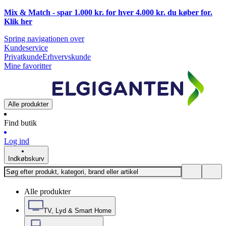
Mix & Match - spar 1.000 kr. for hver 4.000 kr. du køber for.
Klik
her
Spring navigationen over
Kundeservice
Privatkunde
Erhvervskunde
Mine favoritter
Alle produkter
Find butik
Log ind
Indkøbskurv
Alle produkter
TV, Lyd & Smart Home