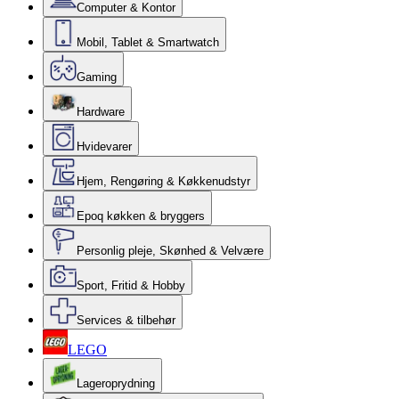
Computer & Kontor
Mobil, Tablet & Smartwatch
Gaming
Hardware
Hvidevarer
Hjem, Rengøring & Køkkenudstyr
Epoq køkken & bryggers
Personlig pleje, Skønhed & Velvære
Sport, Fritid & Hobby
Services & tilbehør
LEGO
Lageroprydning