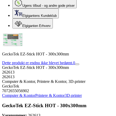
Ugens tilbud - og andre gode priser
Elgigantens Kundeklub
Elgiganten Erhverv
GeckoTek EZ-Stick HOT - 300x300mm
Dette produkt er endnu ikke blevet bedømt.
0
GeckoTek EZ-Stick HOT - 300x300mm
262613
262613
Computer & Kontor, Printere & Kontor, 3D-printer
GeckoTek
7072655056902
Computer & Kontor
Printere & Kontor
3D-printer
GeckoTek EZ-Stick HOT - 300x300mm
Varenummer:
262613