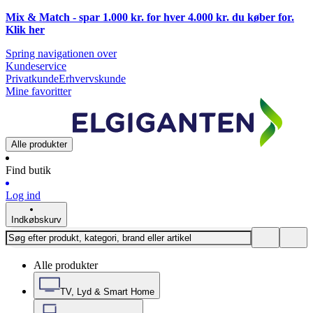
Mix & Match - spar 1.000 kr. for hver 4.000 kr. du køber for.
Klik
her
Spring navigationen over
Kundeservice
Privatkunde
Erhvervskunde
Mine favoritter
Alle produkter
Find butik
Log ind
Indkøbskurv
Alle produkter
TV, Lyd & Smart Home