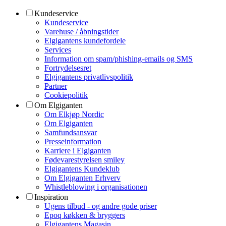
Kundeservice
Kundeservice
Varehuse / åbningstider
Elgigantens kundefordele
Services
Information om spam/phishing-emails og SMS
Fortrydelsesret
Elgigantens privatlivspolitik
Partner
Cookiepolitik
Om Elgiganten
Om Elkjøp Nordic
Om Elgiganten
Samfundsansvar
Presseinformation
Karriere i Elgiganten
Fødevarestyrelsen smiley
Elgigantens Kundeklub
Om Elgiganten Erhverv
Whistleblowing i organisationen
Inspiration
Ugens tilbud - og andre gode priser
Epoq køkken & bryggers
Elgigantens Magasin