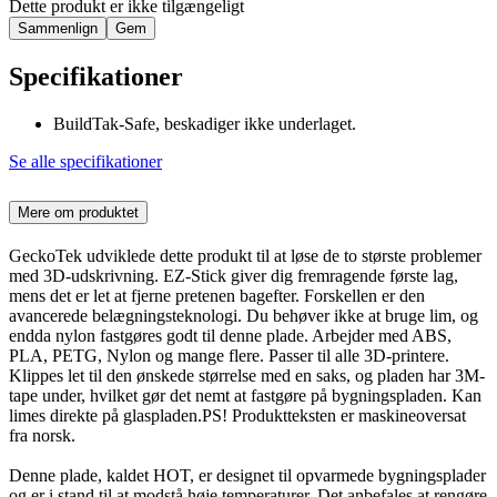
Dette produkt er ikke tilgængeligt
Sammenlign
Gem
Specifikationer
BuildTak-Safe, beskadiger ikke underlaget.
Se alle specifikationer
Mere om produktet
GeckoTek udviklede dette produkt til at løse de to største problemer
med 3D-udskrivning. EZ-Stick giver dig fremragende første lag,
mens det er let at fjerne pretenen bagefter. Forskellen er den
avancerede belægningsteknologi. Du behøver ikke at bruge lim, og
endda nylon fastgøres godt til denne plade. Arbejder med ABS,
PLA, PETG, Nylon og mange flere. Passer til alle 3D-printere.
Klippes let til den ønskede størrelse med en saks, og pladen har 3M-
tape under, hvilket gør det nemt at fastgøre på bygningspladen. Kan
limes direkte på glaspladen.PS! Produktteksten er maskineoversat
fra norsk.
Denne plade, kaldet HOT, er designet til opvarmede bygningsplader
og er i stand til at modstå høje temperaturer. Det anbefales at rengøre