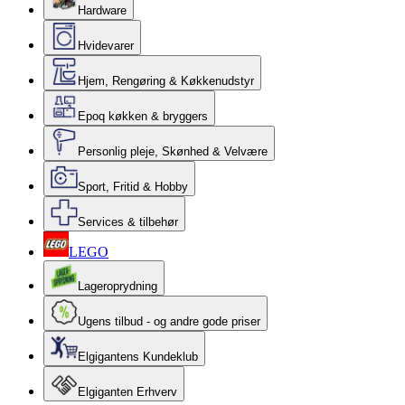
Hardware
Hvidevarer
Hjem, Rengøring & Køkkenudstyr
Epoq køkken & bryggers
Personlig pleje, Skønhed & Velvære
Sport, Fritid & Hobby
Services & tilbehør
LEGO
Lageroprydning
Ugens tilbud - og andre gode priser
Elgigantens Kundeklub
Elgiganten Erhverv