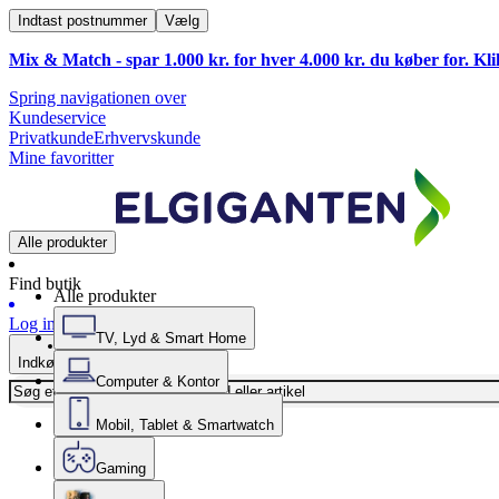
Indtast postnummer
Vælg
Mix & Match - spar 1.000 kr. for hver 4.000 kr. du køber for. Kl
Spring navigationen over
Kundeservice
Privatkunde
Erhvervskunde
Mine favoritter
Alle produkter
Find butik
Alle produkter
Log ind
TV, Lyd & Smart Home
Indkøbskurv
Computer & Kontor
Mobil, Tablet & Smartwatch
Gaming