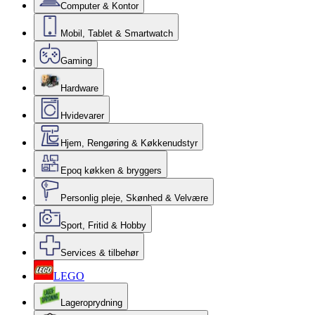
Computer & Kontor
Mobil, Tablet & Smartwatch
Gaming
Hardware
Hvidevarer
Hjem, Rengøring & Køkkenudstyr
Epoq køkken & bryggers
Personlig pleje, Skønhed & Velvære
Sport, Fritid & Hobby
Services & tilbehør
LEGO
Lageroprydning