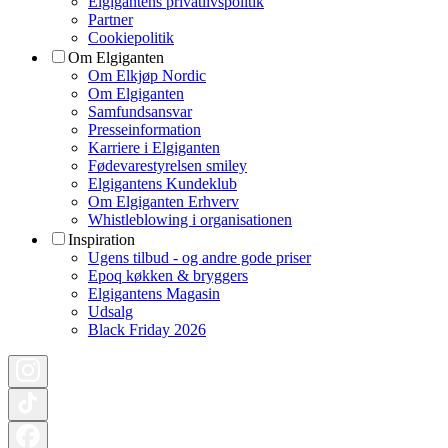
Elgigantens privatlivspolitik
Partner
Cookiepolitik
Om Elgiganten
Om Elkjøp Nordic
Om Elgiganten
Samfundsansvar
Presseinformation
Karriere i Elgiganten
Fødevarestyrelsen smiley
Elgigantens Kundeklub
Om Elgiganten Erhverv
Whistleblowing i organisationen
Inspiration
Ugens tilbud - og andre gode priser
Epoq køkken & bryggers
Elgigantens Magasin
Udsalg
Black Friday 2026