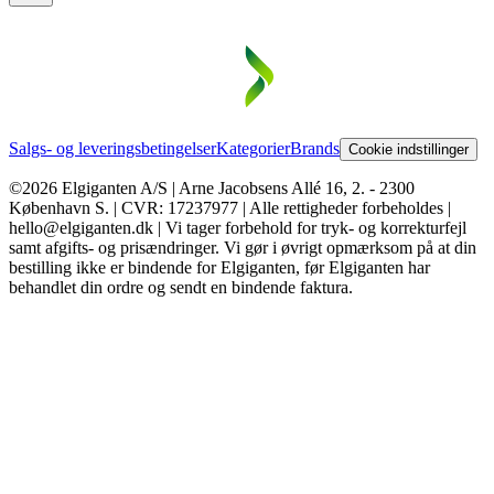
Salgs- og leveringsbetingelser
Kategorier
Brands
Cookie indstillinger
©2026 Elgiganten A/S | Arne Jacobsens Allé 16, 2. - 2300
København S. | CVR: 17237977 | Alle rettigheder forbeholdes |
hello@elgiganten.dk | Vi tager forbehold for tryk- og korrekturfejl
samt afgifts- og prisændringer. Vi gør i øvrigt opmærksom på at din
bestilling ikke er bindende for Elgiganten, før Elgiganten har
behandlet din ordre og sendt en bindende faktura.