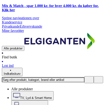
Mix & Match - spar 1.000 kr. for hver 4.000 kr. du køber for.
Klik
her
Spring navigationen over
Kundeservice
Privatkunde
Erhvervskunde
Mine favoritter
Alle produkter
Find butik
Log ind
Indkøbskurv
Alle produkter
TV, Lyd & Smart Home