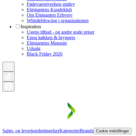
Fødevarestyrelsen smiley
Elgigantens Kundeklub
Om Elgiganten Erhverv
Whistleblowing i organisationen
Inspiration
Ugens tilbud - og andre gode priser
Epoq køkken & bryggers
Elgigantens Magasin
Udsalg
Black Friday 2026
Salgs- og leveringsbetingelser
Kategorier
Brands
Cookie indstillinger