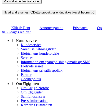
Vis sikkerhedsoplysninger
Hvad andre synes (0)
Dette produkt er endnu ikke blevet bedømt.
0
Klik & Hent
Annoncegaranti
Prismatch
Op
til 30 dages returret
Kundeservice
Kundeservice
Varehuse / åbningstider
Elgigantens kundefordele
Services
Information om spam/phishing-emails og SMS
Fortrydelsesret
Elgigantens privatlivspolitik
Partner
Cookiepolitik
Om Elgiganten
Om Elkjøp Nordic
Om Elgiganten
Samfundsansvar
Presseinformation
Karriere i Elgiganten