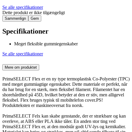
Se alle specifikationer
Dette produkt er ikke tilgængeligt
Sammenlign
Gem
Specifikationer
Meget fleksible gummiegenskaber
Se alle specifikationer
Mere om produktet
PrimaSELECT Flex er en ny type termoplastisk Co-Polyester (TPC)
med meget gummiagtige egenskaber. Dette materiale er perfekt, når
du har brug for en stærk, men fleksibel filament. Filamentet har en
shorehårdhed på 45D, hvilket betyder at den er stiv, men alligevel
fleksibel. Flex bruges typisk til mobiltelefon cover.PS!
Produktteksten er maskineoversat fra norsk.
PrimaSELECT Felx kan skabe genstande, der er strækbare og kan
overleve, at ABS eller PLA ikke tåler. En anden stor ting ved
PrimaSELECT Flex er, at den modstår godt UV-lys og kemikalier.
Materialet kan bøjes og strækkes, men vil altid vende tilbage til sin