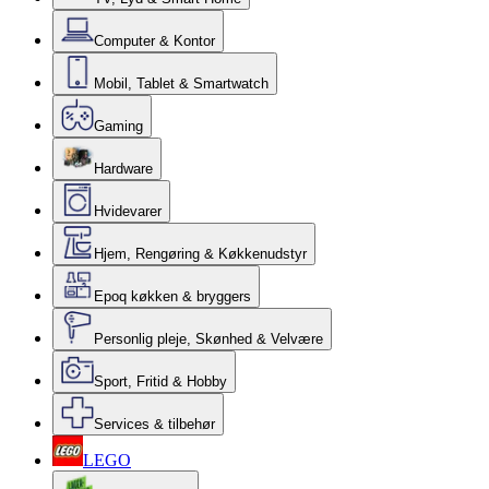
Computer & Kontor
Mobil, Tablet & Smartwatch
Gaming
Hardware
Hvidevarer
Hjem, Rengøring & Køkkenudstyr
Epoq køkken & bryggers
Personlig pleje, Skønhed & Velvære
Sport, Fritid & Hobby
Services & tilbehør
LEGO