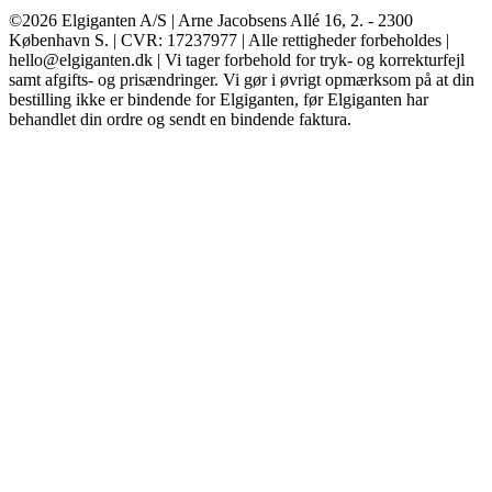
©2026 Elgiganten A/S | Arne Jacobsens Allé 16, 2. - 2300
København S. | CVR: 17237977 | Alle rettigheder forbeholdes |
hello@elgiganten.dk | Vi tager forbehold for tryk- og korrekturfejl
samt afgifts- og prisændringer. Vi gør i øvrigt opmærksom på at din
bestilling ikke er bindende for Elgiganten, før Elgiganten har
behandlet din ordre og sendt en bindende faktura.