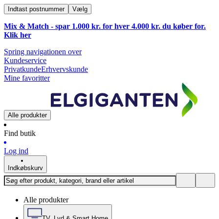
Indtast postnummer
Vælg
Mix & Match - spar 1.000 kr. for hver 4.000 kr. du køber for.
Klik
her
Spring navigationen over
Kundeservice
Privatkunde
Erhvervskunde
Mine favoritter
Alle produkter
Find butik
Log ind
Indkøbskurv
Alle produkter
TV, Lyd & Smart Home