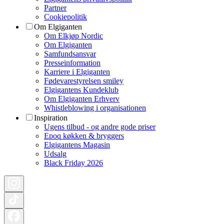
Partner
Cookiepolitik
Om Elgiganten
Om Elkjøp Nordic
Om Elgiganten
Samfundsansvar
Presseinformation
Karriere i Elgiganten
Fødevarestyrelsen smiley
Elgigantens Kundeklub
Om Elgiganten Erhverv
Whistleblowing i organisationen
Inspiration
Ugens tilbud - og andre gode priser
Epoq køkken & bryggers
Elgigantens Magasin
Udsalg
Black Friday 2026