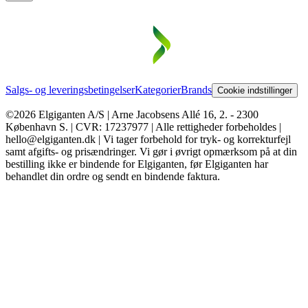
Salgs- og leveringsbetingelser
Kategorier
Brands
Cookie indstillinger
©2026 Elgiganten A/S | Arne Jacobsens Allé 16, 2. - 2300
København S. | CVR: 17237977 | Alle rettigheder forbeholdes |
hello@elgiganten.dk | Vi tager forbehold for tryk- og korrekturfejl
samt afgifts- og prisændringer. Vi gør i øvrigt opmærksom på at din
bestilling ikke er bindende for Elgiganten, før Elgiganten har
behandlet din ordre og sendt en bindende faktura.