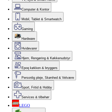
Computer & Kontor
Mobil, Tablet & Smartwatch
Gaming
Hardware
Hvidevarer
Hjem, Rengøring & Køkkenudstyr
Epoq køkken & bryggers
Personlig pleje, Skønhed & Velvære
Sport, Fritid & Hobby
Services & tilbehør
LEGO