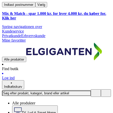
Indtast postnummer
Vælg
Mix & Match - spar 1.000 kr. for hver 4.000 kr. du køber for.
Klik
her
Spring navigationen over
Kundeservice
Privatkunde
Erhvervskunde
Mine favoritter
Alle produkter
Find butik
Log ind
Indkøbskurv
Alle produkter
TV, Lyd & Smart Home