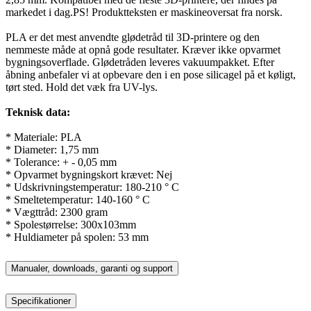
markedet i dag.PS! Produktteksten er maskineoversat fra norsk.
PLA er det mest anvendte glødetråd til 3D-printere og den
nemmeste måde at opnå gode resultater. Kræver ikke opvarmet
bygningsoverflade. Glødetråden leveres vakuumpakket. Efter
åbning anbefaler vi at opbevare den i en pose silicagel på et køligt,
tørt sted. Hold det væk fra UV-lys.
Teknisk data:
* Materiale: PLA
* Diameter: 1,75 mm
* Tolerance: + - 0,05 mm
* Opvarmet bygningskort krævet: Nej
* Udskrivningstemperatur: 180-210 ° C
* Smeltetemperatur: 140-160 ° C
* Vægttråd: 2300 gram
* Spolestørrelse: 300x103mm
* Huldiameter på spolen: 53 mm
Manualer, downloads, garanti og support
Specifikationer