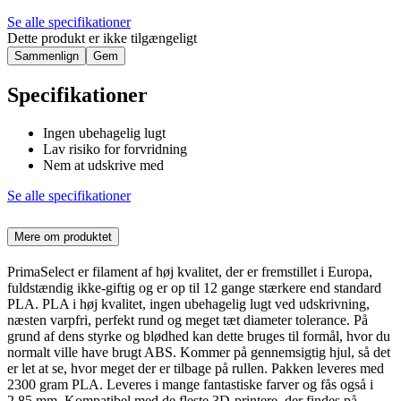
Se alle specifikationer
Dette produkt er ikke tilgængeligt
Sammenlign
Gem
Specifikationer
Ingen ubehagelig lugt
Lav risiko for forvridning
Nem at udskrive med
Se alle specifikationer
Mere om produktet
PrimaSelect er filament af høj kvalitet, der er fremstillet i Europa,
fuldstændig ikke-giftig og er op til 12 gange stærkere end standard
PLA. PLA i høj kvalitet, ingen ubehagelig lugt ved udskrivning,
næsten varpfri, perfekt rund og meget tæt diameter tolerance. På
grund af dens styrke og blødhed kan dette bruges til formål, hvor du
normalt ville have brugt ABS. Kommer på gennemsigtig hjul, så det
er let at se, hvor meget der er tilbage på rullen. Pakken leveres med
2300 gram PLA. Leveres i mange fantastiske farver og fås også i
2,85 mm. Kompatibel med de fleste 3D-printere, der findes på