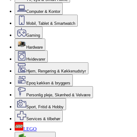
Computer & Kontor
Mobil, Tablet & Smartwatch
Gaming
Hardware
Hvidevarer
Hjem, Rengøring & Køkkenudstyr
Epoq køkken & bryggers
Personlig pleje, Skønhed & Velvære
Sport, Fritid & Hobby
Services & tilbehør
LEGO