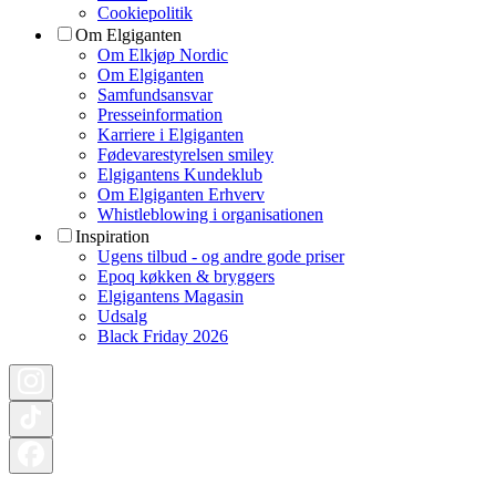
Cookiepolitik
Om Elgiganten
Om Elkjøp Nordic
Om Elgiganten
Samfundsansvar
Presseinformation
Karriere i Elgiganten
Fødevarestyrelsen smiley
Elgigantens Kundeklub
Om Elgiganten Erhverv
Whistleblowing i organisationen
Inspiration
Ugens tilbud - og andre gode priser
Epoq køkken & bryggers
Elgigantens Magasin
Udsalg
Black Friday 2026