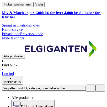
Indtast postnummer
Vælg
Mix & Match - spar 1.000 kr. for hver 4.000 kr. du køber for.
Klik
her
Spring navigationen over
Kundeservice
Privatkunde
Erhvervskunde
Mine favoritter
Alle produkter
Find butik
Log ind
Indkøbskurv
Alle produkter
TV, Lyd & Smart Home