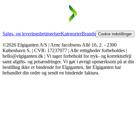
Salgs- og leveringsbetingelser
Kategorier
Brands
Cookie indstillinger
©2026 Elgiganten A/S | Arne Jacobsens Allé 16, 2. - 2300
København S. | CVR: 17237977 | Alle rettigheder forbeholdes |
hello@elgiganten.dk | Vi tager forbehold for tryk- og korrekturfejl
samt afgifts- og prisændringer. Vi gør i øvrigt opmærksom på at din
bestilling ikke er bindende for Elgiganten, før Elgiganten har
behandlet din ordre og sendt en bindende faktura.