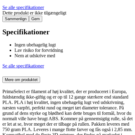
Se alle specifikationer
Dette produkt er ikke tilgængeligt
Sammenlign
Gem
Specifikationer
Ingen ubehagelig lugt
Lav risiko for forvridning
Nem at udskrive med
Se alle specifikationer
Mere om produktet
PrimaSelect er filament af høj kvalitet, der er produceret i Europa,
fuldstændig ikke-giftig og er op til 12 gange stærkere end standard
PLA. PLA i høj kvalitet, ingen ubehagelig lugt ved udskrivning,
næsten varpfri, perfekt rund og meget tæt diameter tolerance. På
grund af dens styrke og blødhed kan dette bruges til formål, hvor du
normalt ville have brugt ABS. Kommer på gennemsigtig rulle, så det
er let at se, hvor meget der er tilbage på rullen. Pakken leveres med
750 gram PLA. Leveres i mange flotte farver og fås også i 2,85 mm.
Kompatibel med de fleste 3D-printere, der findes på markedet i