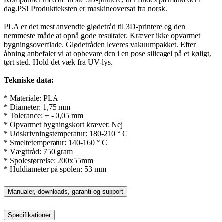
dag.PS! Produktteksten er maskineoversat fra norsk.
PLA er det mest anvendte glødetråd til 3D-printere og den
nemmeste måde at opnå gode resultater. Kræver ikke opvarmet
bygningsoverflade. Glødetråden leveres vakuumpakket. Efter
åbning anbefaler vi at opbevare den i en pose silicagel på et køligt,
tørt sted. Hold det væk fra UV-lys.
Tekniske data:
* Materiale: PLA
* Diameter: 1,75 mm
* Tolerance: + - 0,05 mm
* Opvarmet bygningskort krævet: Nej
* Udskrivningstemperatur: 180-210 ° C
* Smeltetemperatur: 140-160 ° C
* Vægttråd: 750 gram
* Spolestørrelse: 200x55mm
* Huldiameter på spolen: 53 mm
Manualer, downloads, garanti og support
Specifikationer