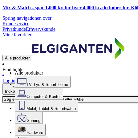
Mix & Match - spar 1.000 kr. for hver 4.000 kr. du køber for. Kl
Spring navigationen over
Kundeservice
Privatkunde
Erhvervskunde
Mine favoritter
Alle produkter
Find butik
Alle produkter
Log ind
TV, Lyd & Smart Home
Indkøbskurv
Computer & Kontor
Mobil, Tablet & Smartwatch
Gaming
Hardware