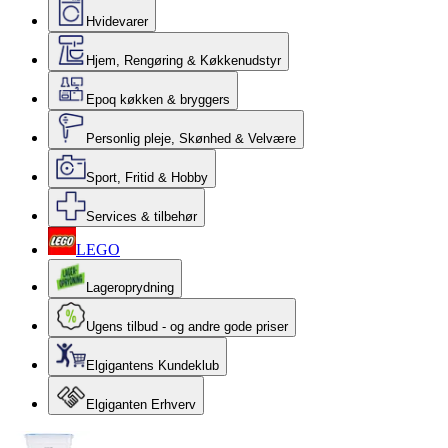
Hvidevarer
Hjem, Rengøring & Køkkenudstyr
Epoq køkken & bryggers
Personlig pleje, Skønhed & Velvære
Sport, Fritid & Hobby
Services & tilbehør
LEGO
Lageroprydning
Ugens tilbud - og andre gode priser
Elgigantens Kundeklub
Elgiganten Erhverv