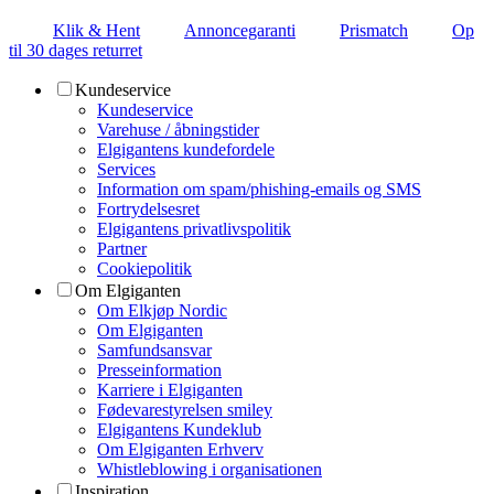
Klik & Hent
Annoncegaranti
Prismatch
Op
til 30 dages returret
Kundeservice
Kundeservice
Varehuse / åbningstider
Elgigantens kundefordele
Services
Information om spam/phishing-emails og SMS
Fortrydelsesret
Elgigantens privatlivspolitik
Partner
Cookiepolitik
Om Elgiganten
Om Elkjøp Nordic
Om Elgiganten
Samfundsansvar
Presseinformation
Karriere i Elgiganten
Fødevarestyrelsen smiley
Elgigantens Kundeklub
Om Elgiganten Erhverv
Whistleblowing i organisationen
Inspiration