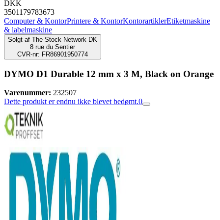
DKK
3501179783673
Computer & Kontor
Printere & Kontor
Kontorartikler
Etiketmaskine
& labelmaskine
Solgt af
The Stock Network DK
8 rue du Sentier
CVR-nr: FR86901950774
DYMO D1 Durable 12 mm x 3 M, Black on Orange
Varenummer:
232507
Dette produkt er endnu ikke blevet bedømt.
0