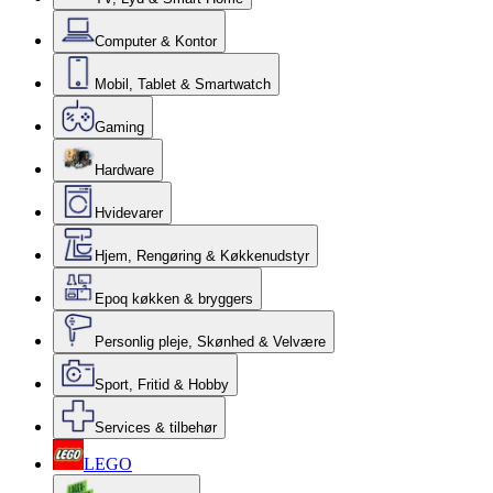
Computer & Kontor
Mobil, Tablet & Smartwatch
Gaming
Hardware
Hvidevarer
Hjem, Rengøring & Køkkenudstyr
Epoq køkken & bryggers
Personlig pleje, Skønhed & Velvære
Sport, Fritid & Hobby
Services & tilbehør
LEGO