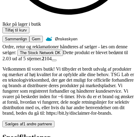
Ikke på lager i butik
Tilføj til kurv
Sammenlign
Gem
Ønskeskyen
Ordre, retur og reklamationer håndteres af sælger - læs om denne
sælger:
Dette produkt er blevet bedømt til
The Stock Network DK
2.03 ud af 5 stjerner.
2
104
Velkommen til vores butik! Vi tilbyder et bredt udvalg af produkter
og mærker af høj kvalitet for at opfylde alle dine behov. TSG Lab er
en teknologivirksomhed, der gør det muligt for officielle forhandlere
og brands at distribuere deres produkter på markedspladser. Vi
fungerer som registreret forhandler og håndterer kundeservice. Vi
svarer på beskeder inden for ~6 timer. Hvis du er et brand og ønsker
at forstå, hvordan vi fungerer, dele nogle retningslinjer for selektiv
distribution med os, eller hvis du har andre henvendelser om dit
brand, bedes du gå til: https://bit.ly/disclaimer-for-brands.
Sælges af
1 andre partnere