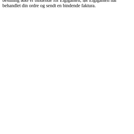
bestilling ikke er bindende for Elgiganten, før Elgiganten har
behandlet din ordre og sendt en bindende faktura.