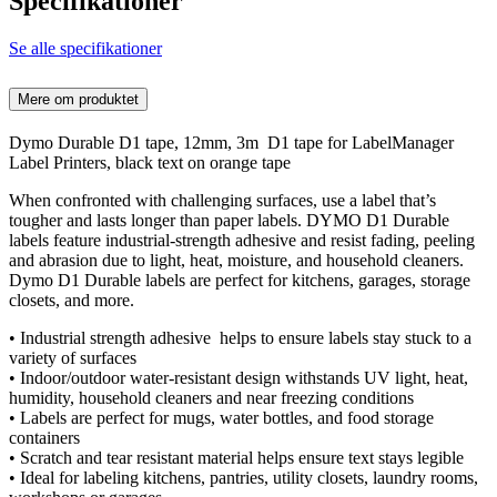
Specifikationer
Se alle specifikationer
Mere om produktet
Dymo Durable D1 tape, 12mm, 3m D1 tape for LabelManager
Label Printers, black text on orange tape
When confronted with challenging surfaces, use a label that’s
tougher and lasts longer than paper labels. DYMO D1 Durable
labels feature industrial-strength adhesive and resist fading, peeling
and abrasion due to light, heat, moisture, and household cleaners.
Dymo D1 Durable labels are perfect for kitchens, garages, storage
closets, and more.
• Industrial strength adhesive helps to ensure labels stay stuck to a
variety of surfaces
• Indoor/outdoor water-resistant design withstands UV light, heat,
humidity, household cleaners and near freezing conditions
• Labels are perfect for mugs, water bottles, and food storage
containers
• Scratch and tear resistant material helps ensure text stays legible
• Ideal for labeling kitchens, pantries, utility closets, laundry rooms,