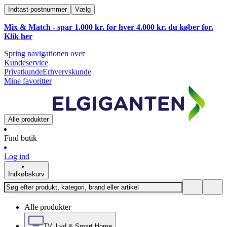
Indtast postnummer
Vælg
Mix & Match - spar 1.000 kr. for hver 4.000 kr. du køber for.
Klik
her
Spring navigationen over
Kundeservice
Privatkunde
Erhvervskunde
Mine favoritter
Alle produkter
Find butik
Log ind
Indkøbskurv
Alle produkter
TV, Lyd & Smart Home