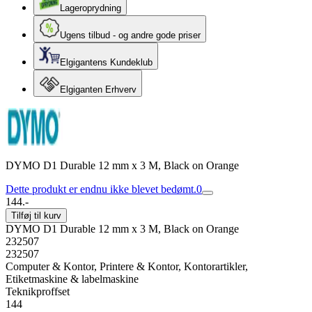
Lageroprydning
Ugens tilbud - og andre gode priser
Elgigantens Kundeklub
Elgiganten Erhverv
DYMO D1 Durable 12 mm x 3 M, Black on Orange
Dette produkt er endnu ikke blevet bedømt.
0
144.-
Tilføj til kurv
DYMO D1 Durable 12 mm x 3 M, Black on Orange
232507
232507
Computer & Kontor, Printere & Kontor, Kontorartikler,
Etiketmaskine & labelmaskine
Teknikproffset
144