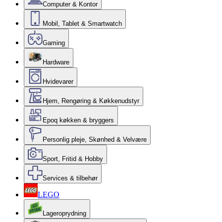
Computer & Kontor
Mobil, Tablet & Smartwatch
Gaming
Hardware
Hvidevarer
Hjem, Rengøring & Køkkenudstyr
Epoq køkken & bryggers
Personlig pleje, Skønhed & Velvære
Sport, Fritid & Hobby
Services & tilbehør
LEGO
Lageroprydning