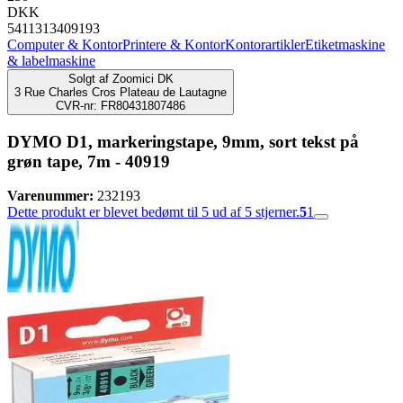
DKK
5411313409193
Computer & Kontor
Printere & Kontor
Kontorartikler
Etiketmaskine
& labelmaskine
Solgt af
Zoomici DK
3 Rue Charles Cros Plateau de Lautagne
CVR-nr: FR80431807486
DYMO D1, markeringstape, 9mm, sort tekst på
grøn tape, 7m - 40919
Varenummer:
232193
Dette produkt er blevet bedømt til 5 ud af 5 stjerner.
5
1