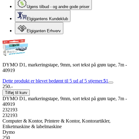
Ugens tilbud - og andre gode priser
Elgigantens Kundeklub
Elgiganten Erhverv
DYMO D1, markeringstape, 9mm, sort tekst på grøn tape, 7m -
40919
Dette produkt er blevet bedømt til 5 ud af 5 stjerner.
5
1
250.-
Tilføj til kurv
DYMO D1, markeringstape, 9mm, sort tekst på grøn tape, 7m -
40919
232193
232193
Computer & Kontor, Printere & Kontor, Kontorartikler,
Etiketmaskine & labelmaskine
Dymo
250