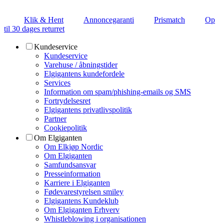
Klik & Hent
Annoncegaranti
Prismatch
Op
til 30 dages returret
Kundeservice
Kundeservice
Varehuse / åbningstider
Elgigantens kundefordele
Services
Information om spam/phishing-emails og SMS
Fortrydelsesret
Elgigantens privatlivspolitik
Partner
Cookiepolitik
Om Elgiganten
Om Elkjøp Nordic
Om Elgiganten
Samfundsansvar
Presseinformation
Karriere i Elgiganten
Fødevarestyrelsen smiley
Elgigantens Kundeklub
Om Elgiganten Erhverv
Whistleblowing i organisationen