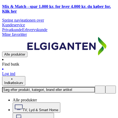
Mix & Match - spar 1.000 kr. for hver 4.000 kr. du køber for.
Klik
her
Spring navigationen over
Kundeservice
Privatkunde
Erhvervskunde
Mine favoritter
Alle produkter
Find butik
Log ind
Indkøbskurv
Alle produkter
TV, Lyd & Smart Home