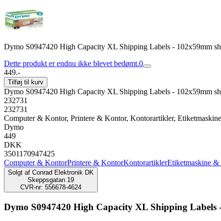
Dymo S0947420 High Capacity XL Shipping Labels - 102x59mm shi
Dette produkt er endnu ikke blevet bedømt.
0
449.-
Tilføj til kurv
Dymo S0947420 High Capacity XL Shipping Labels - 102x59mm shi
232731
232731
Computer & Kontor, Printere & Kontor, Kontorartikler, Etiketmaskin
Dymo
449
DKK
3501170947425
Computer & Kontor
Printere & Kontor
Kontorartikler
Etiketmaskine &
Solgt af
Conrad Elektronik DK
Skeppsgatan 19
CVR-nr: 556678-4624
Dymo S0947420 High Capacity XL Shipping Labels 