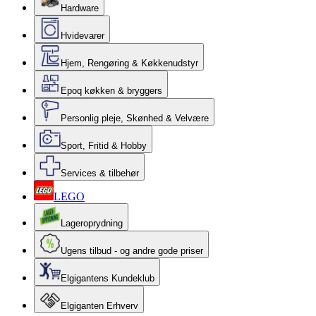
Hardware
Hvidevarer
Hjem, Rengøring & Køkkenudstyr
Epoq køkken & bryggers
Personlig pleje, Skønhed & Velvære
Sport, Fritid & Hobby
Services & tilbehør
LEGO
Lageroprydning
Ugens tilbud - og andre gode priser
Elgigantens Kundeklub
Elgiganten Erhverv