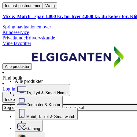
Indtast postnummer
Vælg
Mix & Match - spar 1.000 kr. for hver 4.000 kr. du køber for. Kl
Spring navigationen over
Kundeservice
Privatkunde
Erhvervskunde
Mine favoritter
Alle produkter
Find butik
Alle produkter
Log ind
TV, Lyd & Smart Home
Indkøbskurv
Computer & Kontor
Mobil, Tablet & Smartwatch
Gaming