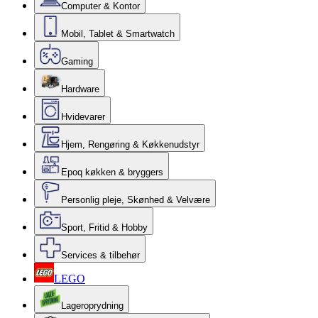
Computer & Kontor
Mobil, Tablet & Smartwatch
Gaming
Hardware
Hvidevarer
Hjem, Rengøring & Køkkenudstyr
Epoq køkken & bryggers
Personlig pleje, Skønhed & Velvære
Sport, Fritid & Hobby
Services & tilbehør
LEGO
Lageroprydning