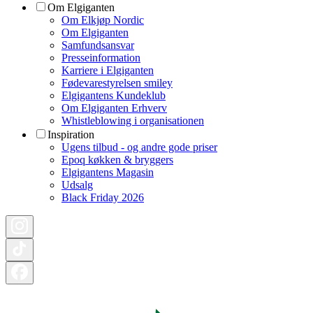
Om Elgiganten
Om Elkjøp Nordic
Om Elgiganten
Samfundsansvar
Presseinformation
Karriere i Elgiganten
Fødevarestyrelsen smiley
Elgigantens Kundeklub
Om Elgiganten Erhverv
Whistleblowing i organisationen
Inspiration
Ugens tilbud - og andre gode priser
Epoq køkken & bryggers
Elgigantens Magasin
Udsalg
Black Friday 2026