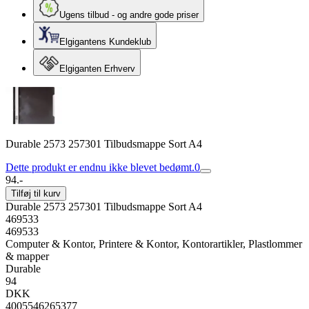
Ugens tilbud - og andre gode priser
Elgigantens Kundeklub
Elgiganten Erhverv
Durable 2573 257301 Tilbudsmappe Sort A4
Dette produkt er endnu ikke blevet bedømt.
0
94.-
Tilføj til kurv
Durable 2573 257301 Tilbudsmappe Sort A4
469533
469533
Computer & Kontor, Printere & Kontor, Kontorartikler, Plastlommer
& mapper
Durable
94
DKK
4005546265377