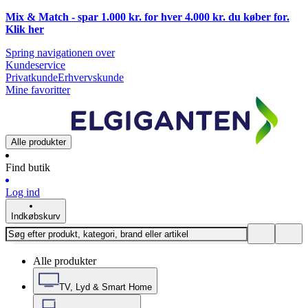
Mix & Match - spar 1.000 kr. for hver 4.000 kr. du køber for.
Klik
her
Spring navigationen over
Kundeservice
Privatkunde
Erhvervskunde
Mine favoritter
Alle produkter
Find butik
Log ind
Indkøbskurv
Alle produkter
TV, Lyd & Smart Home