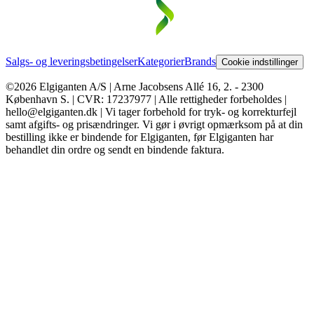
Salgs- og leveringsbetingelser
Kategorier
Brands
Cookie indstillinger
©2026 Elgiganten A/S | Arne Jacobsens Allé 16, 2. - 2300
København S. | CVR: 17237977 | Alle rettigheder forbeholdes |
hello@elgiganten.dk | Vi tager forbehold for tryk- og korrekturfejl
samt afgifts- og prisændringer. Vi gør i øvrigt opmærksom på at din
bestilling ikke er bindende for Elgiganten, før Elgiganten har
behandlet din ordre og sendt en bindende faktura.