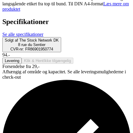
langsgående etiket fra top til bund. Til DIN A4-format
Læs mere om
produktet
Specifikationer
Se alle specifikationer
Solgt af
The Stock Network DK
8 rue du Sentier
CVR-nr: FR86901950774
94.-
Levering
Klik & Hent
Ikke tilgængelig
Forsendelse fra 29,-
Afhængig af område og kapacitet. Se alle leveringsmulighederne i
check-out