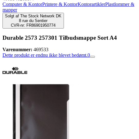
Computer & Kontor
Printere & Kontor
Kontorartikler
Plastlommer &
mapper
Solgt af
The Stock Network DK
8 rue du Sentier
CVR-nr: FR86901950774
Durable 2573 257301 Tilbudsmappe Sort A4
Varenummer:
469533
Dette produkt er endnu ikke blevet bedømt.
0