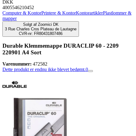
DKK
4005546210452
Computer & Kontor
Printere & Kontor
Kontorartikler
Plastlommer &
mapper
Solgt af
Zoomici DK
3 Rue Charles Cros Plateau de Lautagne
CVR-nr: FR80431807486
Durable Klemmemappe DURACLIP 60 - 2209
220901 A4 Sort
Varenummer:
472582
Dette produkt er endnu ikke blevet bedømt.
0