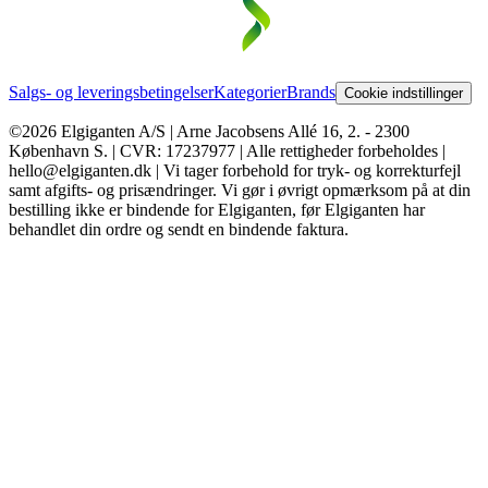
Salgs- og leveringsbetingelser
Kategorier
Brands
Cookie indstillinger
©2026 Elgiganten A/S | Arne Jacobsens Allé 16, 2. - 2300
København S. | CVR: 17237977 | Alle rettigheder forbeholdes |
hello@elgiganten.dk | Vi tager forbehold for tryk- og korrekturfejl
samt afgifts- og prisændringer. Vi gør i øvrigt opmærksom på at din
bestilling ikke er bindende for Elgiganten, før Elgiganten har
behandlet din ordre og sendt en bindende faktura.