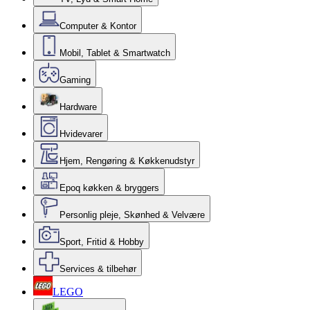
Computer & Kontor
Mobil, Tablet & Smartwatch
Gaming
Hardware
Hvidevarer
Hjem, Rengøring & Køkkenudstyr
Epoq køkken & bryggers
Personlig pleje, Skønhed & Velvære
Sport, Fritid & Hobby
Services & tilbehør
LEGO