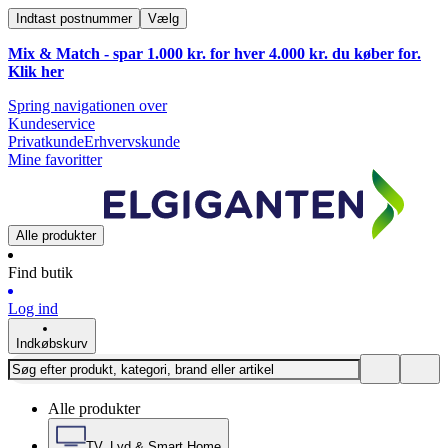
Indtast postnummer
Vælg
Mix & Match - spar 1.000 kr. for hver 4.000 kr. du køber for.
Klik
her
Spring navigationen over
Kundeservice
Privatkunde
Erhvervskunde
Mine favoritter
Alle produkter
Find butik
Log ind
Indkøbskurv
Alle produkter
TV, Lyd & Smart Home