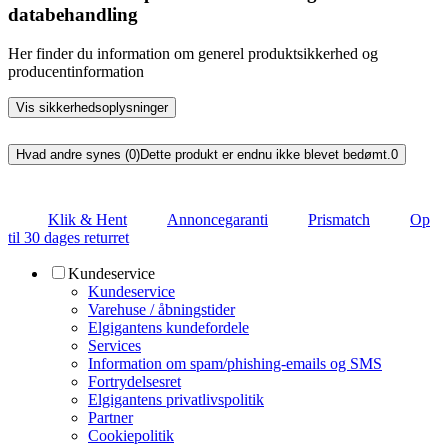
databehandling
Her finder du information om generel produktsikkerhed og
producentinformation
Vis sikkerhedsoplysninger
Hvad andre synes (0)
Dette produkt er endnu ikke blevet bedømt.
0
Klik & Hent
Annoncegaranti
Prismatch
Op
til 30 dages returret
Kundeservice
Kundeservice
Varehuse / åbningstider
Elgigantens kundefordele
Services
Information om spam/phishing-emails og SMS
Fortrydelsesret
Elgigantens privatlivspolitik
Partner
Cookiepolitik