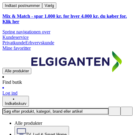
Indtast postnummer
Vælg
Mix & Match - spar 1.000 kr. for hver 4.000 kr. du køber for.
Klik
her
Spring navigationen over
Kundeservice
Privatkunde
Erhvervskunde
Mine favoritter
Alle produkter
Find butik
Log ind
Indkøbskurv
Alle produkter
TV, Lyd & Smart Home