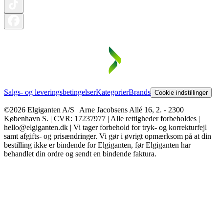
Salgs- og leveringsbetingelser
Kategorier
Brands
Cookie indstillinger
©2026 Elgiganten A/S | Arne Jacobsens Allé 16, 2. - 2300
København S. | CVR: 17237977 | Alle rettigheder forbeholdes |
hello@elgiganten.dk | Vi tager forbehold for tryk- og korrekturfejl
samt afgifts- og prisændringer. Vi gør i øvrigt opmærksom på at din
bestilling ikke er bindende for Elgiganten, før Elgiganten har
behandlet din ordre og sendt en bindende faktura.