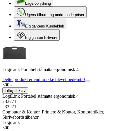
Lageroprydning
Ugens tilbud - og andre gode priser
Elgigantens Kundeklub
Elgiganten Erhverv
LogiLink Portabel ståmatta ergonomisk 4
Dette produkt er endnu ikke blevet bedømt.
0
300.-
Tilføj til kurv
LogiLink Portabel ståmatta ergonomisk 4
233271
233271
Computer & Kontor, Printere & Kontor, Kontorartikler,
Skrivebordstilbehør
LogiLink
300