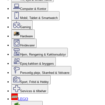
Computer & Kontor
Mobil, Tablet & Smartwatch
Gaming
Hardware
Hvidevarer
Hjem, Rengøring & Køkkenudstyr
Epoq køkken & bryggers
Personlig pleje, Skønhed & Velvære
Sport, Fritid & Hobby
Services & tilbehør
LEGO