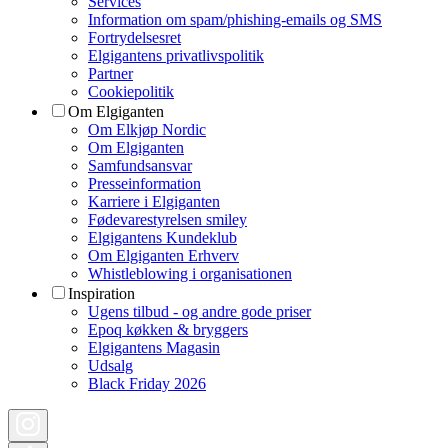
Services
Information om spam/phishing-emails og SMS
Fortrydelsesret
Elgigantens privatlivspolitik
Partner
Cookiepolitik
Om Elgiganten
Om Elkjøp Nordic
Om Elgiganten
Samfundsansvar
Presseinformation
Karriere i Elgiganten
Fødevarestyrelsen smiley
Elgigantens Kundeklub
Om Elgiganten Erhverv
Whistleblowing i organisationen
Inspiration
Ugens tilbud - og andre gode priser
Epoq køkken & bryggers
Elgigantens Magasin
Udsalg
Black Friday 2026