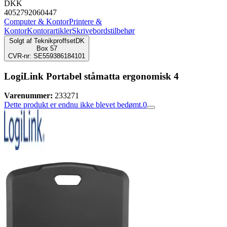
DKK
4052792060447
Computer & Kontor
Printere &
Kontor
Kontorartikler
Skrivebordstilbehør
Solgt af
TeknikproffsetDK
Box 57
CVR-nr: SE559386184101
LogiLink Portabel ståmatta ergonomisk 4
Varenummer:
233271
Dette produkt er endnu ikke blevet bedømt.
0