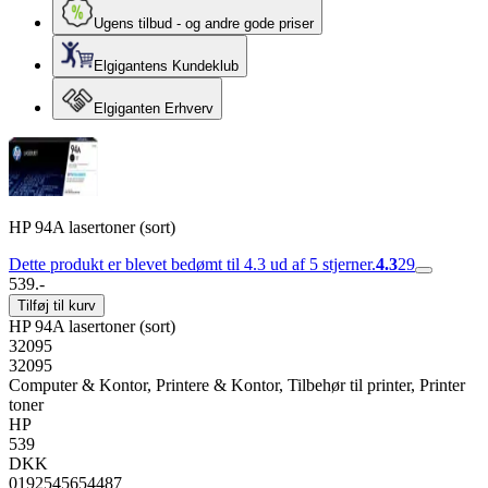
Ugens tilbud - og andre gode priser
Elgigantens Kundeklub
Elgiganten Erhverv
HP 94A lasertoner (sort)
Dette produkt er blevet bedømt til 4.3 ud af 5 stjerner.
4.3
29
539.-
Tilføj til kurv
HP 94A lasertoner (sort)
32095
32095
Computer & Kontor, Printere & Kontor, Tilbehør til printer, Printer
toner
HP
539
DKK
0192545654487