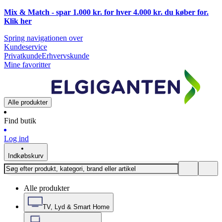
Mix & Match - spar 1.000 kr. for hver 4.000 kr. du køber for.
Klik
her
Spring navigationen over
Kundeservice
Privatkunde
Erhvervskunde
Mine favoritter
Alle produkter
Find butik
Log ind
Indkøbskurv
Alle produkter
TV, Lyd & Smart Home