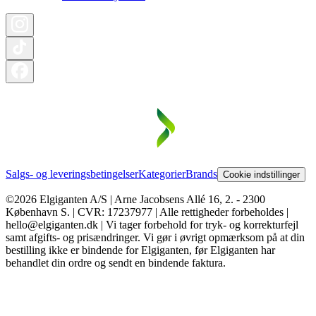
Salgs- og leveringsbetingelser
Kategorier
Brands
Cookie indstillinger
©2026 Elgiganten A/S | Arne Jacobsens Allé 16, 2. - 2300
København S. | CVR: 17237977 | Alle rettigheder forbeholdes |
hello@elgiganten.dk | Vi tager forbehold for tryk- og korrekturfejl
samt afgifts- og prisændringer. Vi gør i øvrigt opmærksom på at din
bestilling ikke er bindende for Elgiganten, før Elgiganten har
behandlet din ordre og sendt en bindende faktura.