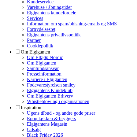
Kundeservice
Varehuse / åbningstider
Elgigantens kundefordele
Services
Information om spam/phishing-emails og SMS
Fortrydelsesret
Elgigantens privatlivspolitik
Partner
Cookiepolitik
Om Elgiganten
Om Elkjøp Nordic
Om Elgiganten
Samfundsansvar
Presseinformation
Karriere i Elgiganten
Fødevarestyrelsen smiley
Elgigantens Kundeklub
Om Elgiganten Erhverv
Whistleblowing i organisationen
Inspiration
Ugens tilbud - og andre gode priser
Epoq køkken & bryggers
Elgigantens Magasin
Udsalg
Black Friday 2026