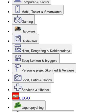
Computer & Kontor
Mobil, Tablet & Smartwatch
Gaming
Hardware
Hvidevarer
Hjem, Rengøring & Køkkenudstyr
Epoq køkken & bryggers
Personlig pleje, Skønhed & Velvære
Sport, Fritid & Hobby
Services & tilbehør
LEGO
Lageroprydning