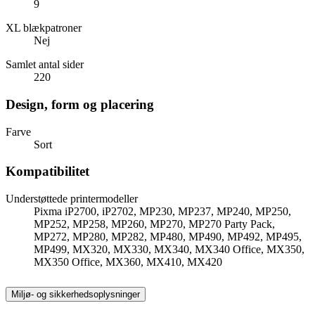
9
XL blækpatroner
Nej
Samlet antal sider
220
Design, form og placering
Farve
Sort
Kompatibilitet
Understøttede printermodeller
Pixma iP2700, iP2702, MP230, MP237, MP240, MP250,
MP252, MP258, MP260, MP270, MP270 Party Pack,
MP272, MP280, MP282, MP480, MP490, MP492, MP495,
MP499, MX320, MX330, MX340, MX340 Office, MX350,
MX350 Office, MX360, MX410, MX420
Miljø- og sikkerhedsoplysninger