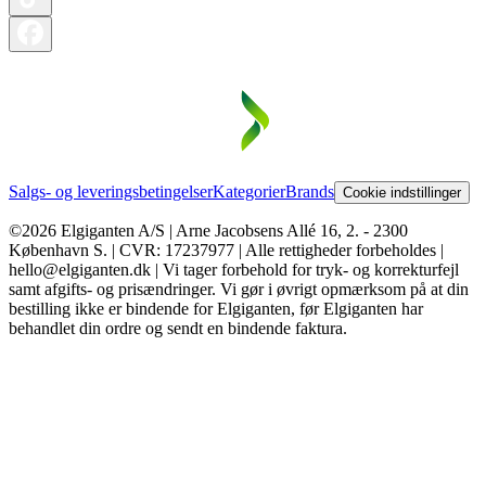
Salgs- og leveringsbetingelser
Kategorier
Brands
Cookie indstillinger
©2026 Elgiganten A/S | Arne Jacobsens Allé 16, 2. - 2300
København S. | CVR: 17237977 | Alle rettigheder forbeholdes |
hello@elgiganten.dk | Vi tager forbehold for tryk- og korrekturfejl
samt afgifts- og prisændringer. Vi gør i øvrigt opmærksom på at din
bestilling ikke er bindende for Elgiganten, før Elgiganten har
behandlet din ordre og sendt en bindende faktura.