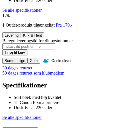
Udskriv ca. 220 sider
Se alle specifikationer
179.-
1 Outlet-produkt tilgængeligt
Fra 170.-
Levering
Klik & Hent
Beregn leveringstid for dit postnummer
Tilføj til kurv
Sammenlign
Gem
Ønskeskyen
30 dages returret
50 dages returret som klubmedlem
Specifikationer
Sort blæk med høj kvalitet
Til Canon Pixma printere
Udskriv ca. 220 sider
Se alle specifikationer