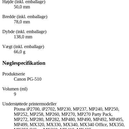
Højde (inkl. emballage)
50,0 mm
Bredde (inkl. emballage)
78,0 mm
Dybde (inkl. emballage)
138,0 mm
Vægt (inkl. emballage)
66,0 g
Nøglespecifikation
Produktserie
Canon PG-510
Volumen (ml)
9
Understøttede printermodeller
Pixma iP2700, iP2702, MP230, MP237, MP240, MP250,
MP252, MP258, MP260, MP270, MP270 Party Pack,
MP272, MP280, MP282, MP480, MP490, MP492, MP495,
MP499, MX320, MX330, MX340, MX340 Office, MX350,