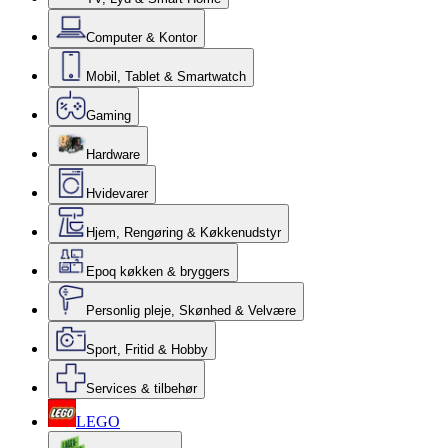
Computer & Kontor
Mobil, Tablet & Smartwatch
Gaming
Hardware
Hvidevarer
Hjem, Rengøring & Køkkenudstyr
Epoq køkken & bryggers
Personlig pleje, Skønhed & Velvære
Sport, Fritid & Hobby
Services & tilbehør
LEGO