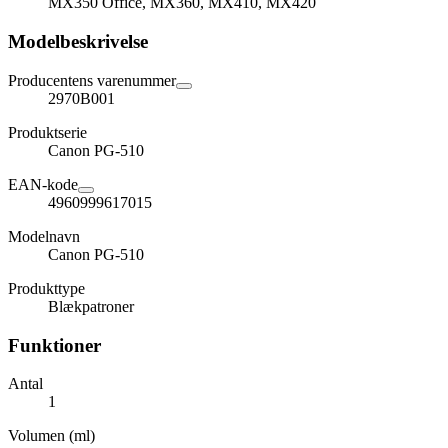
MX350 Office, MX360, MX410, MX420
Modelbeskrivelse
Producentens varenummer
2970B001
Produktserie
Canon PG-510
EAN-kode
4960999617015
Modelnavn
Canon PG-510
Produkttype
Blækpatroner
Funktioner
Antal
1
Volumen (ml)