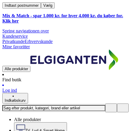
Indtast postnummer
Vælg
Mix & Match - spar 1.000 kr. for hver 4.000 kr. du køber for.
Klik
her
Spring navigationen over
Kundeservice
Privatkunde
Erhvervskunde
Mine favoritter
Alle produkter
Find butik
Log ind
Indkøbskurv
Alle produkter
TV, Lyd & Smart Home