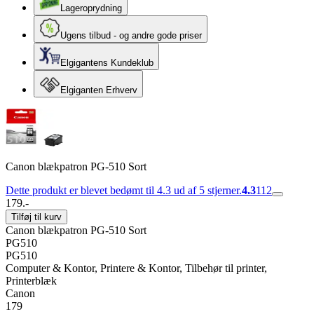
Lageroprydning
Ugens tilbud - og andre gode priser
Elgigantens Kundeklub
Elgiganten Erhverv
Canon blækpatron PG-510 Sort
Dette produkt er blevet bedømt til 4.3 ud af 5 stjerner.
4.3
112
179.-
Tilføj til kurv
Canon blækpatron PG-510 Sort
PG510
PG510
Computer & Kontor, Printere & Kontor, Tilbehør til printer,
Printerblæk
Canon
179