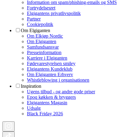
Information om spam/phishing-emails og SMS
Fortrydelsesret
Elgigantens privatlivspolitik
Partner
Cookiepolitik
Om Elgiganten
Om Elkjøp Nordic
Om Elgiganten
Samfundsansvar
Presseinformation
Karriere i Elgiganten
Fødevarestyrelsen smiley
Elgigantens Kundeklub
Om Elgiganten Erhverv
Whistleblowing i organisationen
Inspiration
Ugens tilbud - og andre gode priser
Epoq køkken & bryggers
Elgigantens Magasin
Udsalg
Black Friday 2026