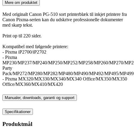
Mere om produktet
Med originalt Canon PG-510 sort printerblæk til inkjet printere fra
Canon Pixma-serien kan du udskrive professionelle dokumenter
med skarp tekst.
Print op til 220 sider.
Kompatibel med følgende printere:
- Pixma iP2700/iP2702
- Pixma
MP230/MP237/MP240/MP250/MP252/MP258/MP260/MP270/MP2
Party
Pack/MP272/MP280/MP282/MP480/MP490/MP492/MP495/MP499
- Pixma MX320/MX330/MX340/MX340 Office/MX350/MX350
Office/MX360/MX410/MX420
Manualer, downloads, garanti og support
Specifikationer
Produktmål