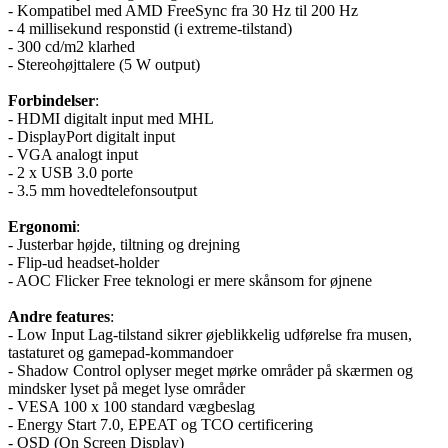
- Kompatibel med AMD FreeSync fra 30 Hz til 200 Hz
- 4 millisekund responstid (i extreme-tilstand)
- 300 cd/m2 klarhed
- Stereohøjttalere (5 W output)
Forbindelser
:
- HDMI digitalt input med MHL
- DisplayPort digitalt input
- VGA analogt input
- 2 x USB 3.0 porte
- 3.5 mm hovedtelefonsoutput
Ergonomi
:
- Justerbar højde, tiltning og drejning
- Flip-ud headset-holder
- AOC Flicker Free teknologi er mere skånsom for øjnene
Andre features
:
- Low Input Lag-tilstand sikrer øjeblikkelig udførelse fra musen,
tastaturet og gamepad-kommandoer
- Shadow Control oplyser meget mørke områder på skærmen og
mindsker lyset på meget lyse områder
- VESA 100 x 100 standard vægbeslag
- Energy Start 7.0, EPEAT og TCO certificering
- OSD (On Screen Display)