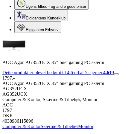
Ugens tilbud - og andre gode priser
Elgigantens Kundeklub
Elgiganten Erhverv
AOC Agon AG352UCX 35" buet gaming PC-skærm
Dette produkt er blevet bedømt til 4.6 ud af 5 stjerner.
4.6
19
1797.-
AOC Agon AG352UCX 35" buet gaming PC-skærm
AG352UCX
AG352UCX
Computer & Kontor, Skærme & Tilbehør, Monitor
AOC
1797
DKK
4038986115896
Computer & Kontor
Skærme & Tilbehør
Monitor