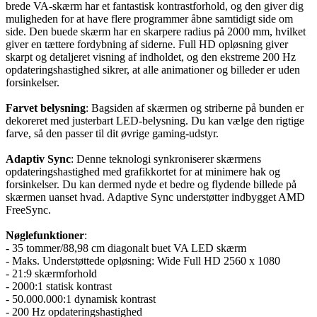
brede VA-skærm har et fantastisk kontrastforhold, og den giver dig
muligheden for at have flere programmer åbne samtidigt side om
side. Den buede skærm har en skarpere radius på 2000 mm, hvilket
giver en tættere fordybning af siderne. Full HD opløsning giver
skarpt og detaljeret visning af indholdet, og den ekstreme 200 Hz
opdateringshastighed sikrer, at alle animationer og billeder er uden
forsinkelser.
Farvet belysning
: Bagsiden af skærmen og striberne på bunden er
dekoreret med justerbart LED-belysning. Du kan vælge den rigtige
farve, så den passer til dit øvrige gaming-udstyr.
Adaptiv Sync
: Denne teknologi synkroniserer skærmens
opdateringshastighed med grafikkortet for at minimere hak og
forsinkelser. Du kan dermed nyde et bedre og flydende billede på
skærmen uanset hvad. Adaptive Sync understøtter indbygget AMD
FreeSync.
Nøglefunktioner
:
- 35 tommer/88,98 cm diagonalt buet VA LED skærm
- Maks. Understøttede opløsning: Wide Full HD 2560 x 1080
- 21:9 skærmforhold
- 2000:1 statisk kontrast
- 50.000.000:1 dynamisk kontrast
- 200 Hz opdateringshastighed