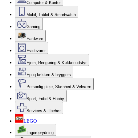
Computer & Kontor
Mobil, Tablet & Smartwatch
Gaming
Hardware
Hvidevarer
Hjem, Rengøring & Køkkenudstyr
Epoq køkken & bryggers
Personlig pleje, Skønhed & Velvære
Sport, Fritid & Hobby
Services & tilbehør
LEGO
Lageroprydning