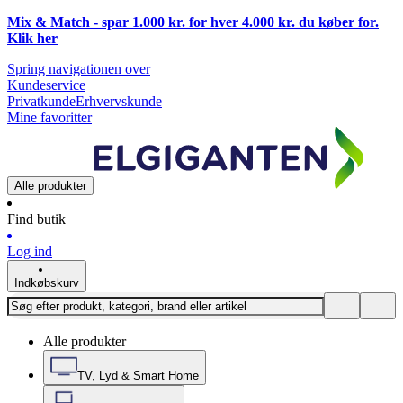
Mix & Match - spar 1.000 kr. for hver 4.000 kr. du køber for.
Klik
her
Spring navigationen over
Kundeservice
Privatkunde
Erhvervskunde
Mine favoritter
Alle produkter
Find butik
Log ind
Indkøbskurv
Alle produkter
TV, Lyd & Smart Home