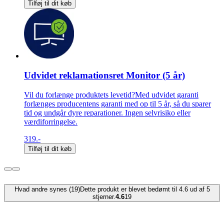
Tilføj til dit køb
Udvidet reklamationsret Monitor (5 år)
Vil du forlænge produktets levetid?Med udvidet garanti
forlænges producentens garanti med op til 5 år, så du sparer
tid og undgår dyre reparationer. Ingen selvrisiko eller
værdiforringelse.
319.-
Tilføj til dit køb
Hvad andre synes (19)
Dette produkt er blevet bedømt til 4.6 ud af 5
stjerner.
4.6
19