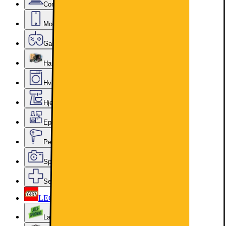
Computer & Kontor
Mobil, Tablet & Smartwatch
Gaming
Hardware
Hvidevarer
Hjem, Rengøring & Køkkenudstyr
Epoq køkken & bryggers
Personlig pleje, Skønhed & Velvære
Sport, Fritid & Hobby
Services & tilbehør
LEGO
Lageroprydning