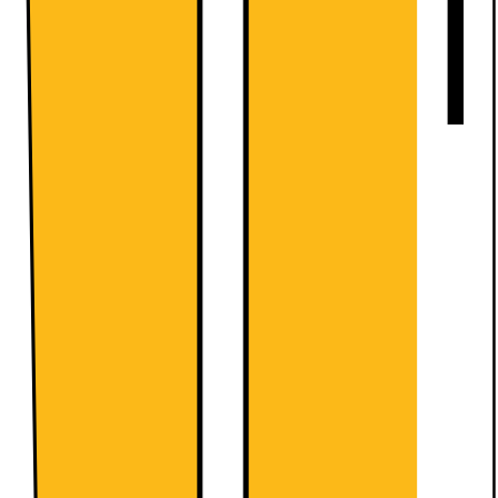
Telenor Fri Tale 120 GB
0 kr. i oprettelse
45 GB i 55 lande
5G og Fri SMS inkluderet
Telenor Fri Tale 120 GB
Startgebyr
99.-
Abonnement:
239.-
/mnd.
Betal nu
849.-
239.-
/mnd.
Mindstepris de første 6 måneder (6 måneders bindingsperiode,
derefter 30 dages opsigelse): 2382,-
Kan kun købes i butik
CBB149 Fri Tale + 500 GB Data
0 kr. i oprettelse
30 GB EU - Data
Lynhurtigt 5G
CBB149 Fri Tale + 500 GB Data
Startgebyr
99.-
Abonnement:
149.-
/mnd.
Betal nu
1699.-
149.-
/mnd.
Mindstepris de første 6 måneder (6 måneders bindingsperiode,
derefter 30 dages opsigelse): 2692,-
Kan kun købes i butik