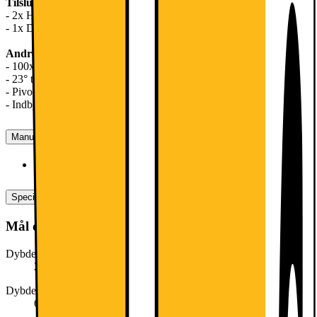
Tilslutningsmuligheder
- 2x HDMI 2.0-port
- 1x DisplayPort 1.4-port
Andre funktioner
- 100x100 mm VESA-vægmonteringsstandard
- 23° til -5° skærmhældning
- Pivot
- Indbyggede højttalere
Manualer, downloads, garanti og support
Produktdatablad (engelsk)
[
pdf
]
Specifikationer
Mål og vægt
Dybde med fod (cm)
26.1
Dybde (cm)
6