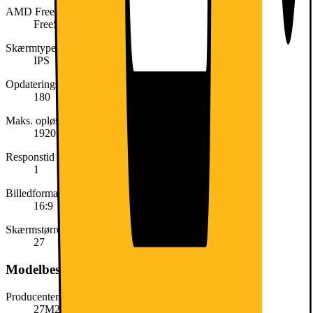
AMD Freesync
FreeSync Premium
Skærmtype
IPS
Opdateringshastighed (Hz)
180
Maks. opløsning
1920x1080
Responstid (ms)
1
Billedformat
16:9
Skærmstørrelse (tommer)
27
Modelbeskrivelse
Producentens varenummer
27M2N3200A/00