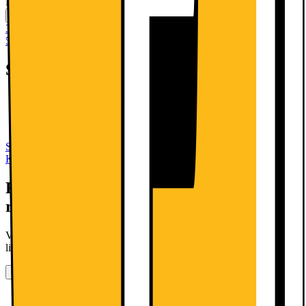
Dette produkt er ikke tilgængeligt
Sammenlign
Gem
30 dages returret
50 dages returret som klubmedlem
Specifikationer
27" Full HD 1080p IPS-panel
180 Hz opdateringshastighed, 1 ms respons
AMD FreeSync Premium
Se alle specifikationer
KØB MED MOBILABONNEMENTER
Få mest muligt ud af din telefon med det
rigtige abonnement
Vi har det rigtige abonnement til dig - uanset om du har et stort eller
lille forbrug.
Se alle abonnementer