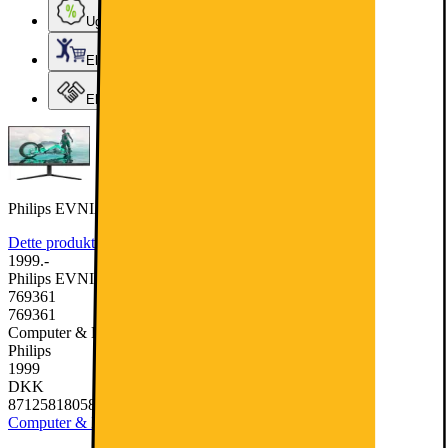
Ugens tilbud - og andre gode priser
Elgigantens Kundeklub
Elgiganten Erhverv
Philips EVNIA 27M2N3200A 27" gaming-skærm
Dette produkt er blevet bedømt til 4.3 ud af 5 stjerner.
4.3
3
1999.-
Philips EVNIA 27M2N3200A 27" gaming-skærm
769361
769361
Computer & Kontor, Skærme & Tilbehør, Monitor
Philips
1999
DKK
8712581805852
Computer & Kontor
Skærme & Tilbehør
Monitor