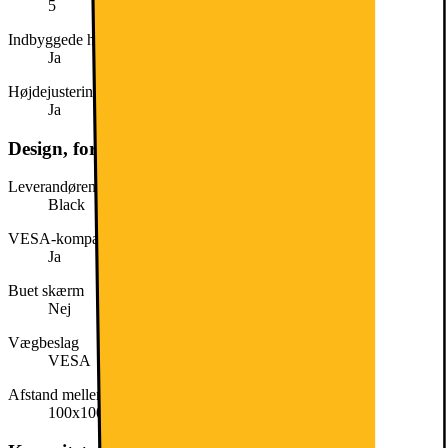
5
Indbyggede højttalere
Ja
Højdejustering
Ja
Design, form og placering
Leverandørens farve
Black
VESA-kompatibel
Ja
Buet skærm
Nej
Vægbeslag
VESA
Afstand mellem monteringshuller
100x100