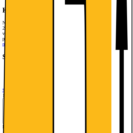
Kort om produktet
Nyd et flydende og responsivt billede på Philips EVNIA
27M2N3200A 27" gaming-skærmen. Full HD IPS-panelet kører
ved 180 Hz og understøtter AMD FreeSync Premium, så alt bliver
pænt og glat. Responstiden på 1 ms eliminerer bevægelsesslør.
Læs
mere om produktet
Specifikationer
27" Full HD 1080p IPS-panel
180 Hz opdateringshastighed, 1 ms respons
AMD FreeSync Premium
Se alle specifikationer
1999.-
Se månedspris ved delbetaling.
Energimærkning
Produktdatablad