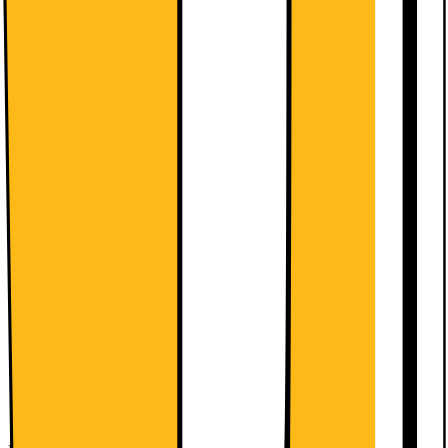
1920 x 1080 (Full HD) | IPS | 180Hz | 1ms | 23,8
Køb med et mobil-abonnement og betal mindre nu:
Med abonnement
Køb uden abonnement
1999.-