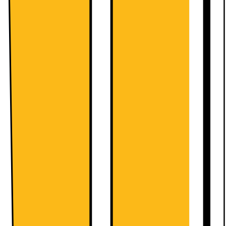
Yousee Fri Tale 100GB
Roaming World i over 100 lande
YouSee Musik
Yousee Fri Tale 100GB
Startgebyr
99.-
Abonnement:
249.-
/mnd.
Betal nu
949.-
249.-
/mnd.
Mindstepris de første 6 måneder (6 måneders bindingsperiode,
derefter 30 dages opsigelse): 2542,-
Vælg abonnement
3 Fri Tale 100 GB
3LikeHome i 100 lande
Lynhurtig 5G dækning
Del data med 3Family
3 Fri Tale 100 GB
Startgebyr
0.-
Abonnement:
220.-
/mnd.
Betal nu
999.-
220.-
/mnd.
Mindstepris de første 6 måneder (6 måneders bindingsperiode,
derefter 30 dages opsigelse): 2319,-
Vælg abonnement