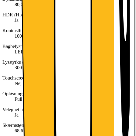
80,000,000:1
HDR (High Dynamic Range)
Ja
Kontrastforhold
1000:1
Bagbelyst skærm
LED-bagbelyst
Lysstyrke (Nit)
300
Touchscreen
Nej
Opløsningsstandard
Full HD (1080p)
Velegnet til gaming
Ja
Skærmstørrelse (cm)
68.6