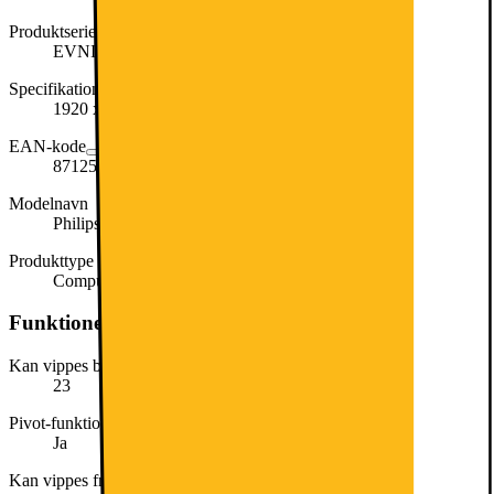
Produktserie
EVNIA
Specifikationer
1920 x 1080 (Full HD) | IPS | 180Hz | 1ms | 27
EAN-kode
8712581805852
Modelnavn
Philips 27M2N3201A
Produkttype
Computer monitor
Funktioner
Kan vippes bagud (antal grader)
23
Pivot-funktion
Ja
Kan vippes fremad (antal grader)