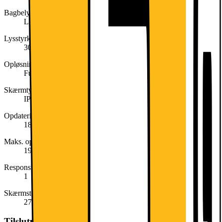
Bagbelyst skærm
LED-bagbelyst
Lysstyrke (Nit)
300
Opløsningsstandard
Full HD (1080p)
Skærmtype
IPS
Opdateringshastighed (Hz)
180
Maks. opløsning
1920x1080
Responstid (ms)
1
Skærmstørrelse (tommer)
27
Tilslutninger