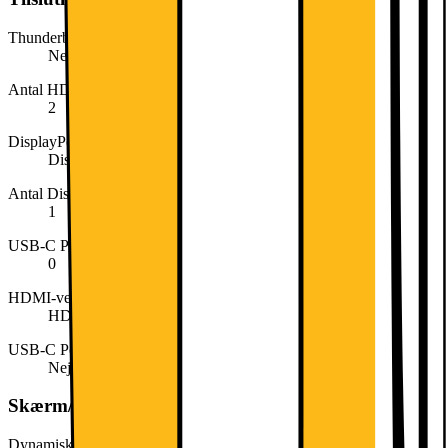
Thunderbolt
Nej
Antal HDMI
2
DisplayPort version
DisplayPort 1.4
Antal DisplayPort
1
USB-C Power Output (watt)
0
HDMI-version
HDMI 2.0
USB-C Power Delivery
Nej
Skærm/display
Dynamisk kontrastforhold