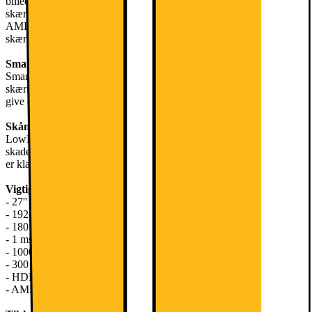
billedet superjævnt. Sammen med en responstid på 1 ms sørger
skærmen for, at du hurtigt kan reagere på, hvad der sker i dine spil.
AMD FreeSync Premium sikrer, at din GPU synkroniseres med
skærmen, så du slipper for brudte billeder og screen tearing.
SmartImage
SmartImage er en teknologi, der optimerer det indhold, der vises på
skærmen, ved at justere kontrast, farvemætning og skarphed for at
give dig den ultimative spiloplevelse.
Skånsomt for dine øjne
LowBlue-tilstanden mindsker belastningen af øjnene ved at reducere
skadeligt kortbølget blåt lys. Desuden er skærmen flimmerfri, så du
er klar til de lange gaming-sessioner i weekenden.
Vigtige funktioner
- 27'' IPS LED-panel
- 1920 x 1080 opløsning
- 180 Hz opdateringshastighed
- 1 ms responstid
- 1000:1 kontrastforhold
- 300 cd/m2 lysstyrke
- HDR
- AMD FreeSync Premium