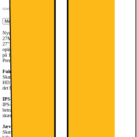
Mere om produktet
Nyd dine yndlingsspil i et helt nyt lys på Philips EVNIA
27M2N3200A 27" gaming-skærmen. Skærmen er udstyret med et
27" IPS-panel, der kører med en skarp og detaljeret Full HD-
opløsning. Med en opdateringshastighed på 180 Hz og en responstid
på 1 ms kan du være et skridt foran dine fjender. AMD FreeSync
Premium sørger for, at der ikke opstår tearing eller sløring.
Fuld HD-opløsning
Skærmen er udstyret med en 27'' skærm, der kører med skarp Full
HD 1080p-opløsning. Så uanset om du ser film eller spiller spil, vil
det hele være flot og detaljeret.
IPS-skærm
IPS-panelteknologien giver en fantastisk farvegengivelse og brede
betragtningsvinkler, så du får en nøjagtig gengivelse af
skærmindholdet, selv når du ikke ser direkte på det.
Jævn bevægelse
Skærmen kører med 180 Hz opdateringshastighed, hvilket gør