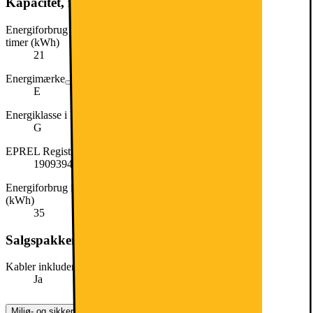
Kapacitet, forbrug og strøm
Energiforbrug i SDR-tilstand (standard dynamikområde) pr. 1000
timer (kWh)
21
Energimærke
E
Energiklasse i HDR-modus
G
EPREL Registreringsnummer
1909394
Energiforbrug i HDR-tilstand (højt dynamikområde) pr. 1000 timer
(kWh)
35
Salgspakkens indhold
Kabler inkluderet
Ja
Miljø- og sikkerhedsoplysninger