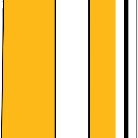
Skærmstørrelse (tommer)
:
27
Den præcise kombination mangler
23.8
27
Leverandørens farve
:
Black
Black
White
Specifikationer
:
1920 x 1080 (Full HD) | IPS | 180Hz | 1ms | 27
1920 x 1080 (Full HD) | IPS | 180Hz | 1ms | 27
Den præcise k