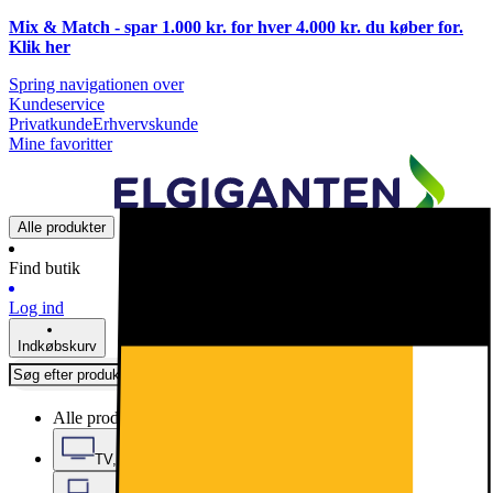
Mix & Match - spar 1.000 kr. for hver 4.000 kr. du køber for.
Klik
her
Spring navigationen over
Kundeservice
Privatkunde
Erhvervskunde
Mine favoritter
Alle produkter
Find butik
Log ind
Indkøbskurv
Alle produkter
TV, Lyd & Smart Home