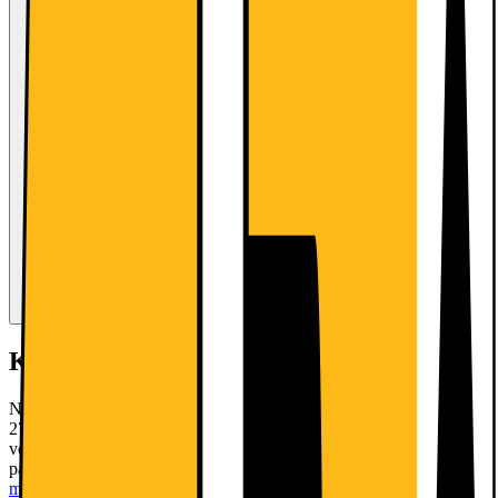
Kort om produktet
Nyd et flydende og responsivt billede på Philips EVNIA
27M2N3200A 27" gaming-skærmen. Full HD IPS-panelet kører
ved 180 Hz og understøtter AMD FreeSync Premium, så alt bliver
pænt og glat. Responstiden på 1 ms eliminerer bevægelsesslør.
Læs
mere om produktet