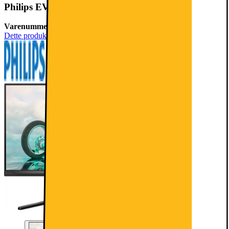
Philips EVNIA 27M2N3200A 27" gaming-skærm
Varenummer:
769361
Dette produkt er blevet bedømt til 4.3 ud af 5 stjerner.
4.3
3