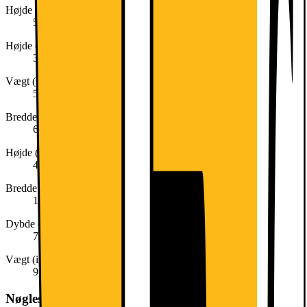
Højde med stand (cm)
51.9
Højde (cm)
36.8
Vægt (kg)
5.82
Bredde (cm)
61.4
Højde (inkl. emballage)
48,0 cm
Bredde (inkl. emballage)
18,5 cm
Dybde (inkl. emballage)
73,0 cm
Vægt (inkl. emballage)
9,36 kg
Nøglespecifikation