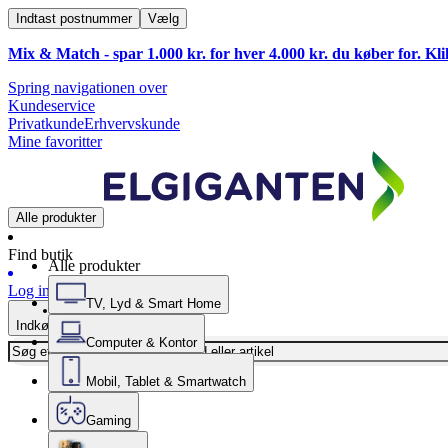
Indtast postnummer
Vælg
Mix & Match - spar 1.000 kr. for hver 4.000 kr. du køber for. Kl
Spring navigationen over
Kundeservice
Privatkunde
Erhvervskunde
Mine favoritter
Alle produkter
Find butik
Alle produkter
Log ind
TV, Lyd & Smart Home
Indkøbskurv
Computer & Kontor
Mobil, Tablet & Smartwatch
Gaming