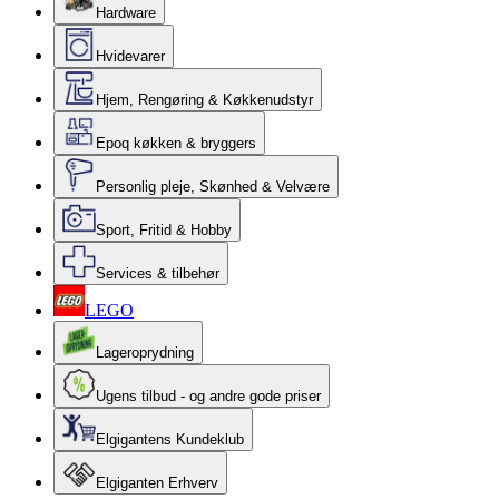
Hardware
Hvidevarer
Hjem, Rengøring & Køkkenudstyr
Epoq køkken & bryggers
Personlig pleje, Skønhed & Velvære
Sport, Fritid & Hobby
Services & tilbehør
LEGO
Lageroprydning
Ugens tilbud - og andre gode priser
Elgigantens Kundeklub
Elgiganten Erhverv