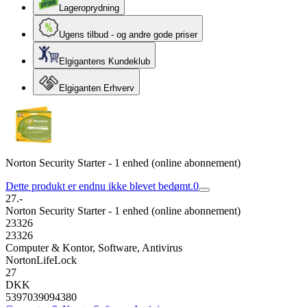
Lageroprydning
Ugens tilbud - og andre gode priser
Elgigantens Kundeklub
Elgiganten Erhverv
Norton Security Starter - 1 enhed (online abonnement)
Dette produkt er endnu ikke blevet bedømt.
0
27.-
Norton Security Starter - 1 enhed (online abonnement)
23326
23326
Computer & Kontor, Software, Antivirus
NortonLifeLock
27
DKK
5397039094380