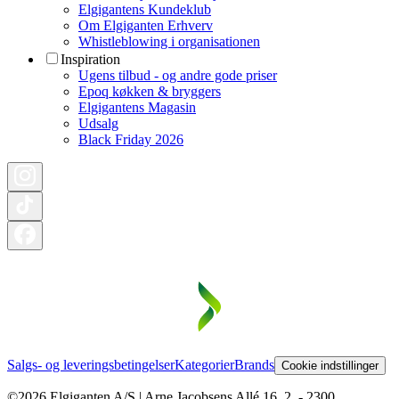
Elgigantens Kundeklub
Om Elgiganten Erhverv
Whistleblowing i organisationen
Inspiration
Ugens tilbud - og andre gode priser
Epoq køkken & bryggers
Elgigantens Magasin
Udsalg
Black Friday 2026
Salgs- og leveringsbetingelser
Kategorier
Brands
Cookie indstillinger
©2026 Elgiganten A/S | Arne Jacobsens Allé 16, 2. - 2300