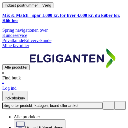
Indtast postnummer
Vælg
Mix & Match - spar 1.000 kr. for hver 4.000 kr. du køber for.
Klik
her
Spring navigationen over
Kundeservice
Privatkunde
Erhvervskunde
Mine favoritter
Alle produkter
Find butik
Log ind
Indkøbskurv
Alle produkter
TV, Lyd & Smart Home