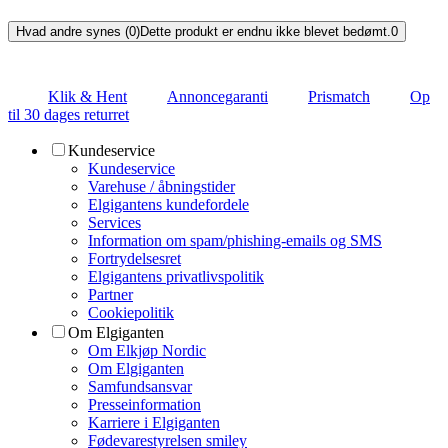
Hvad andre synes (0)
Dette produkt er endnu ikke blevet bedømt.
0
Klik & Hent
Annoncegaranti
Prismatch
Op
til 30 dages returret
Kundeservice
Kundeservice
Varehuse / åbningstider
Elgigantens kundefordele
Services
Information om spam/phishing-emails og SMS
Fortrydelsesret
Elgigantens privatlivspolitik
Partner
Cookiepolitik
Om Elgiganten
Om Elkjøp Nordic
Om Elgiganten
Samfundsansvar
Presseinformation
Karriere i Elgiganten
Fødevarestyrelsen smiley