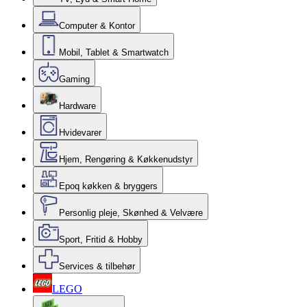
Computer & Kontor
Mobil, Tablet & Smartwatch
Gaming
Hardware
Hvidevarer
Hjem, Rengøring & Køkkenudstyr
Epoq køkken & bryggers
Personlig pleje, Skønhed & Velvære
Sport, Fritid & Hobby
Services & tilbehør
LEGO