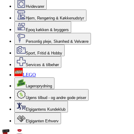
Hvidevarer
Hjem, Rengøring & Køkkenudstyr
Epoq køkken & bryggers
Personlig pleje, Skønhed & Velvære
Sport, Fritid & Hobby
Services & tilbehør
LEGO
Lageroprydning
Ugens tilbud - og andre gode priser
Elgigantens Kundeklub
Elgiganten Erhverv