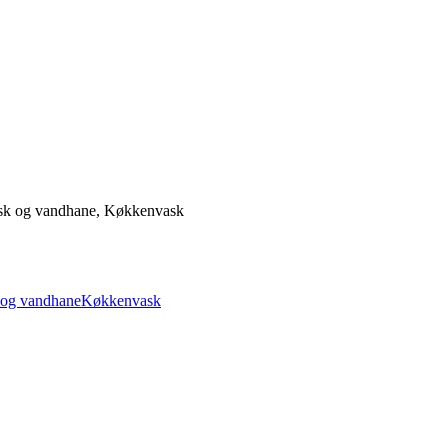
sk og vandhane, Køkkenvask
og vandhane
Køkkenvask