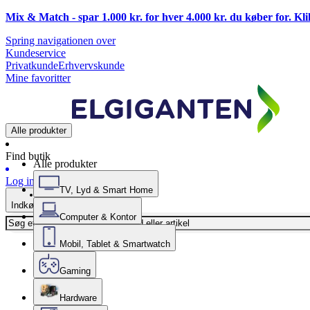
Mix & Match - spar 1.000 kr. for hver 4.000 kr. du køber for. Kl
Spring navigationen over
Kundeservice
Privatkunde
Erhvervskunde
Mine favoritter
Alle produkter
Find butik
Alle produkter
Log ind
TV, Lyd & Smart Home
Indkøbskurv
Computer & Kontor
Mobil, Tablet & Smartwatch
Gaming
Hardware