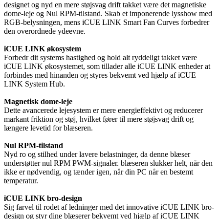
designet og nyd en mere støjsvag drift takket være det magnetiske
dome-leje og Nul RPM-tilstand. Skab et imponerende lysshow med
RGB-belysningen, mens iCUE LINK Smart Fan Curves forbedrer
den overordnede ydeevne.
iCUE LINK økosystem
Forbedr dit systems hastighed og hold alt ryddeligt takket være
iCUE LINK økosystemet, som tillader alle iCUE LINK enheder at
forbindes med hinanden og styres bekvemt ved hjælp af iCUE
LINK System Hub.
Magnetisk dome-leje
Dette avancerede lejesystem er mere energieffektivt og reducerer
markant friktion og støj, hvilket fører til mere støjsvag drift og
længere levetid for blæseren.
Nul RPM-tilstand
Nyd ro og stilhed under lavere belastninger, da denne blæser
understøtter nul RPM PWM-signaler. blæseren slukker helt, når den
ikke er nødvendig, og tænder igen, når din PC når en bestemt
temperatur.
iCUE LINK bro-design
Sig farvel til rodet af ledninger med det innovative iCUE LINK bro-
design og styr dine blæserer bekvemt ved hjælp af iCUE LINK