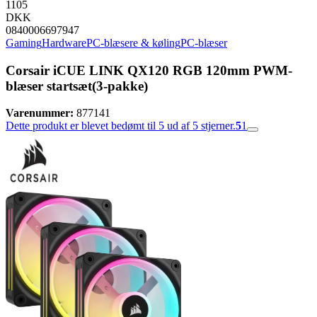
1105
DKK
0840006697947
Gaming
Hardware
PC-blæsere & køling
PC-blæser
Corsair iCUE LINK QX120 RGB 120mm PWM-
blæser startsæt(3-pakke)
Varenummer:
877141
Dette produkt er blevet bedømt til 5 ud af 5 stjerner.
5
1