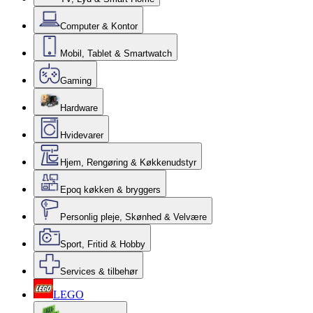
Computer & Kontor
Mobil, Tablet & Smartwatch
Gaming
Hardware
Hvidevarer
Hjem, Rengøring & Køkkenudstyr
Epoq køkken & bryggers
Personlig pleje, Skønhed & Velvære
Sport, Fritid & Hobby
Services & tilbehør
LEGO