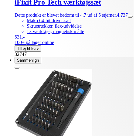
iFixit Pro Tech værktøjssæt
Dette produkt er blevet bedømt til 4.7 ud af 5 stjerner.
4.7
37
Mako 64-bit driver-sæt
Skruetrækker, flex-udvidelse
13 værktøjer, magnetisk måtte
531.-
100+ på lager online
Tilføj til kurv
32747
Sammenlign