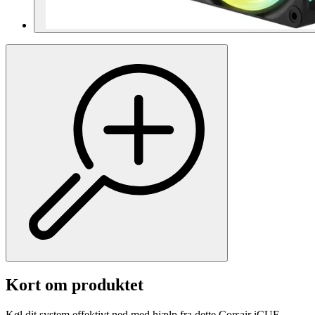
Kort om produktet
Køl dit system effektivt ned med hjælp fra dette Corsair iCUE