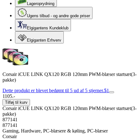
Lageroprydning
Ugens tilbud - og andre gode priser
Elgigantens Kundeklub
Elgiganten Erhverv
Corsair iCUE LINK QX120 RGB 120mm PWM-blæser startsæt(3-
pakke)
Dette produkt er blevet bedømt til 5 ud af 5 stjerner.
5
1
1105.-
Tilføj til kurv
Corsair iCUE LINK QX120 RGB 120mm PWM-blæser startsæt(3-
pakke)
877141
877141
Gaming, Hardware, PC-blæsere & køling, PC-blæser
Corsair