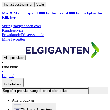
Indtast postnummer
Vælg
Mix & Match - spar 1.000 kr. for hver 4.000 kr. du køber for.
Klik
her
Spring navigationen over
Kundeservice
Privatkunde
Erhvervskunde
Mine favoritter
Alle produkter
Find butik
Log ind
Indkøbskurv
Alle produkter
TV, Lyd & Smart Home