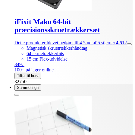
iFixit Mako 64-bit
præcisionsskruetrækkersæt
Dette produkt er blevet bedømt til 4.5 ud af 5 stjerner.
4.5
12
Magnetisk skruetrækkerhåndtag
64 skruetrækkerbits
15 cm Flex-udvidelse
349.-
100+ på lager online
Tilføj til kurv
32750
Sammenlign