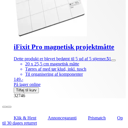
iFixit Pro magnetisk projektmåtte
Dette produkt er blevet bedømt til 5 ud af 5 stjerner.
5
1
20 x 25,5 cm magnetisk måtte
Tørres af med tør klud, inkl. tusch
Til organisering af komponenter
149.-
På lager online
Tilføj til kurv
32746
Klik & Hent
Annoncegaranti
Prismatch
Op
til 30 dages returret