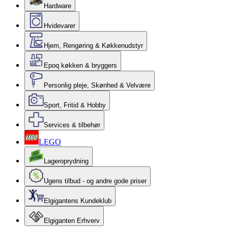
Hardware
Hvidevarer
Hjem, Rengøring & Køkkenudstyr
Epoq køkken & bryggers
Personlig pleje, Skønhed & Velvære
Sport, Fritid & Hobby
Services & tilbehør
LEGO
Lageroprydning
Ugens tilbud - og andre gode priser
Elgigantens Kundeklub
Elgiganten Erhverv