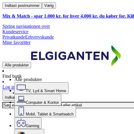
Indtast postnummer
Vælg
Mix & Match - spar 1.000 kr. for hver 4.000 kr. du køber for. Kl
Spring navigationen over
Kundeservice
Privatkunde
Erhvervskunde
Mine favoritter
Alle produkter
Find butik
Alle produkter
Log ind
TV, Lyd & Smart Home
Indkøbskurv
Computer & Kontor
Mobil, Tablet & Smartwatch
Gaming